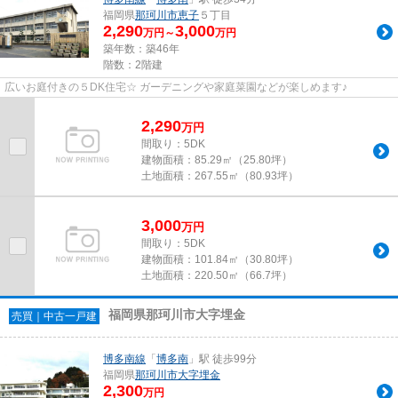
福岡県
那珂川市
恵子
５丁目
2,290
3,000
万円～
万円
築年数：築46年
階数：2階建
広いお庭付きの５DK住宅☆ ガーデニングや家庭菜園などが楽しめます♪
2,290
万
円
間取り：5DK
建物面積：
85.29㎡（25.80坪）
土地面積：
267.55㎡（80.93坪）
3,000
万
円
間取り：5DK
建物面積：
101.84㎡（30.80坪）
土地面積：
220.50㎡（66.7坪）
福岡県那珂川市大字埋金
売買｜中古一戸建
博多南線
「
博多南
」駅 徒歩99分
福岡県
那珂川市
大字埋金
2,300
万円