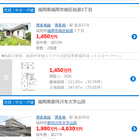
福岡県福岡市南区柏原3丁目
売買｜中古一戸建
博多南線
「
博多南
」駅 徒歩57分
福岡県
福岡市南区
柏原
３丁目
1,450
万円
築年数：築53年
階数：2階建
■柏原小学校、柏原中学校エリア※土砂災害警戒区域（イエローゾーン）
1,450
万
円
間取り：5DK
建物面積：
111.63㎡（33.76坪）
土地面積：
247.97㎡（75.01坪）
福岡県那珂川市大字山田
売買｜中古一戸建
博多南線
「
博多南
」駅 徒歩45分
福岡県
那珂川市
大字山田
1,980
4,630
万円～
万円
築年数：築27年