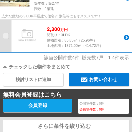
築年数：築27年
階数：1階建
広大な敷地の３LDK平屋建て住宅☆ 別荘等にもオススメです！
2,300
万
円
間取り：3LDK
建物面積：
85.85㎡（25.96坪）
土地面積：
1371.00㎡（414.72坪）
該当公開件数
4
件 販売数
7
戸
1-4
件表示
チェックした物件をまとめて
検討リストに追加
お問い合わせ
無料会員登録はこちら
公開物件数：
0
件
会員登録
会員物件数：
0
件
さらに条件を絞り込む