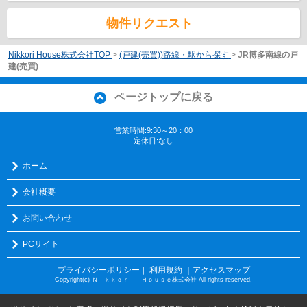
物件リクエスト
Nikkori House株式会社TOP
>
(戸建(売買))路線・駅から探す
>
JR博多南線の戸
建(売買)
ページトップに戻る
営業時間:9:30～20：00
定休日:なし
ホーム
会社概要
お問い合わせ
PCサイト
プライバシーポリシー
利用規約
｜アクセスマップ
｜
Copyright(c) Ｎｉｋｋｏｒｉ Ｈｏｕｓｅ株式会社 All rights reserved.