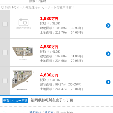
階数：2階建
吹き抜けのオール電化住宅☆ カーポート付駐車場有！
1,980
万
円
間取り：3LDK
建物面積：
108.89㎡（32.93坪）
土地面積：
213.76㎡（64.66坪）
4,580
万
円
間取り：4LDK
建物面積：
102.68㎡（31.06坪）
土地面積：
234.66㎡（70.98坪）
4,630
万
円
間取り：4LDK
建物面積：
99.37㎡（30.05坪）
土地面積：
241.47㎡（73.04坪）
福岡県那珂川市恵子５丁目
売買｜中古一戸建
博多南線
「
博多南
」駅 徒歩34分