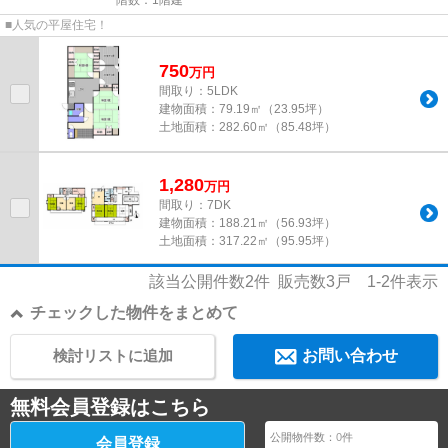
■人気の平屋住宅！
750
万
円
間取り：5LDK
建物面積：
79.19㎡（23.95坪）
土地面積：
282.60㎡（85.48坪）
1,280
万
円
間取り：7DK
建物面積：
188.21㎡（56.93坪）
土地面積：
317.22㎡（95.95坪）
該当公開件数
2
件 販売数
3
戸
1-2
件表示
チェックした物件をまとめて
検討リストに追加
お問い合わせ
無料会員登録はこちら
公開物件数：
0
件
会員登録