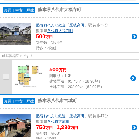
熊本県八代市大福寺町
売買｜中古一戸建
肥薩おれんじ鉄道
「
肥後高田
」駅 徒歩22分
熊本県
八代市
大福寺町
500
万円
築年数：築54年
階数：2階建
■駐車場広々です！
500
万
円
間取り：4DK
建物面積：
95.75㎡（28.96坪）
土地面積：
208.00㎡（62.92坪）
熊本県八代市古城町
売買｜中古一戸建
肥薩おれんじ鉄道
「
肥後高田
」駅 徒歩47分
熊本県
八代市
古城町
750
1,280
万円～
万円
築年数：築58年
階数：1階建