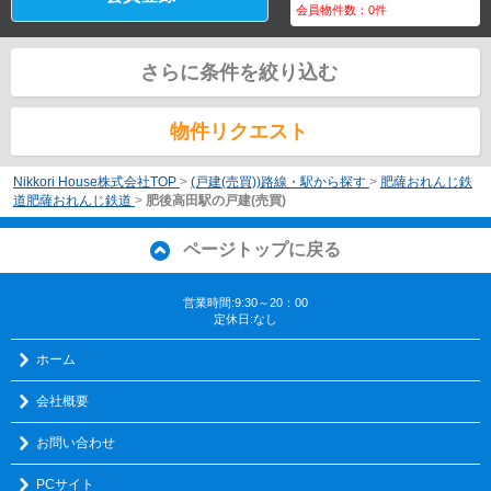
会員物件数：
0
件
さらに条件を絞り込む
物件リクエスト
Nikkori House株式会社TOP
>
(戸建(売買))路線・駅から探す
>
肥薩おれんじ鉄
道肥薩おれんじ鉄道
>
肥後高田駅の戸建(売買)
ページトップに戻る
営業時間:9:30～20：00
定休日:なし
ホーム
会社概要
お問い合わせ
PCサイト