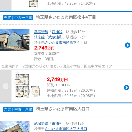
土地面積：
49.35㎡（14.92坪）
埼玉県さいたま市南区松本4丁目
売買｜中古一戸建
武蔵野線
「
西浦和
」駅 徒歩19分
埼京線
「
武蔵浦和
」駅 徒歩32分
埼玉県
さいたま市南区
松本
４丁目
2,749
万円
築年数：築30年
階数：3階建
全室南向き・2面採光の明るい住まい♪ 田島小学校、田島中学校エリア！
2,749
万
円
間取り：3LDK
建物面積：
88.18㎡（26.67坪）
土地面積：
69.36㎡（20.98坪）
埼玉県さいたま市南区大谷口
売買｜中古一戸建
武蔵野線
「
東浦和
」駅 徒歩18分
埼玉県
さいたま市南区
大字大谷口