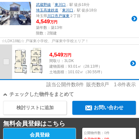
武蔵野線
「
東川口
」駅 徒歩18分
埼玉高速鉄道
「
東川口
」駅 徒歩18分
埼玉県
川口市
戸塚東
２丁目
4,549
万円
築年数：築13年
階数：2階建
☆LDK18帖☆ 戸塚東小学校、戸塚東中学校エリア！
4,549
万
円
間取り：3LDK
建物面積：
93.01㎡（28.13坪）
土地面積：
101.02㎡（30.55坪）
該当公開件数
8
件 販売数
8
戸
1-8
件表示
チェックした物件をまとめて
検討リストに追加
お問い合わせ
無料会員登録はこちら
公開物件数：
0
件
会員登録
会員物件数：
0
件