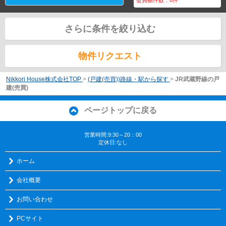
さらに条件を絞り込む
物件リクエスト
Nikkori House株式会社TOP
>
(戸建(売買))路線・駅から探す
>
JR武蔵野線の戸
建(売買)
ページトップに戻る
営業時間:9:30～20：00
定休日:なし
ホーム
会社概要
お問い合わせ
PCサイト