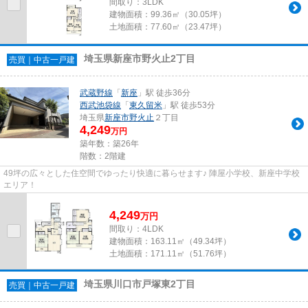
間取り：3LDK
建物面積：
99.36㎡（30.05坪）
土地面積：
77.60㎡（23.47坪）
埼玉県新座市野火止2丁目
売買｜中古一戸建
武蔵野線
「
新座
」駅 徒歩36分
西武池袋線
「
東久留米
」駅 徒歩53分
埼玉県
新座市
野火止
２丁目
4,249
万円
築年数：築26年
階数：2階建
49坪の広々とした住空間でゆったり快適に暮らせます♪ 陣屋小学校、新座中学校
エリア！
4,249
万
円
間取り：4LDK
建物面積：
163.11㎡（49.34坪）
土地面積：
171.11㎡（51.76坪）
埼玉県川口市戸塚東2丁目
売買｜中古一戸建