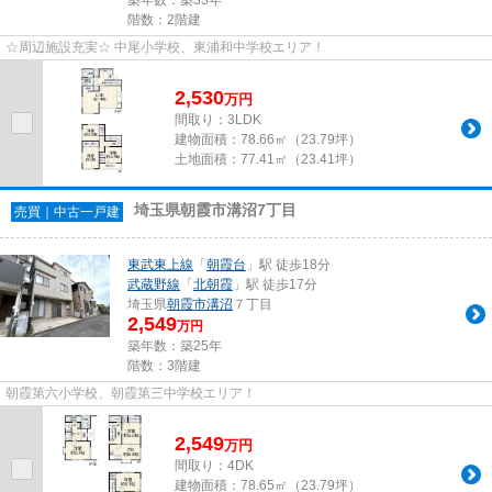
階数：2階建
☆周辺施設充実☆ 中尾小学校、東浦和中学校エリア！
2,530
万
円
間取り：3LDK
建物面積：
78.66㎡（23.79坪）
土地面積：
77.41㎡（23.41坪）
埼玉県朝霞市溝沼7丁目
売買｜中古一戸建
東武東上線
「
朝霞台
」駅 徒歩18分
武蔵野線
「
北朝霞
」駅 徒歩17分
埼玉県
朝霞市
溝沼
７丁目
2,549
万円
築年数：築25年
階数：3階建
朝霞第六小学校、朝霞第三中学校エリア！
2,549
万
円
間取り：4DK
建物面積：
78.65㎡（23.79坪）