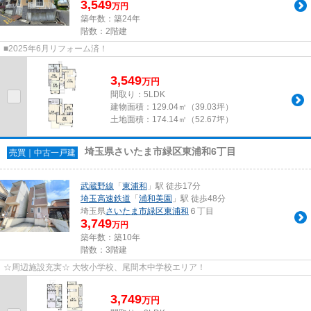
3,549
万円
築年数：築24年
階数：2階建
■2025年6月リフォーム済！
3,549
万
円
間取り：5LDK
建物面積：
129.04㎡（39.03坪）
土地面積：
174.14㎡（52.67坪）
埼玉県さいたま市緑区東浦和6丁目
売買｜中古一戸建
武蔵野線
「
東浦和
」駅 徒歩17分
埼玉高速鉄道
「
浦和美園
」駅 徒歩48分
埼玉県
さいたま市緑区
東浦和
６丁目
3,749
万円
築年数：築10年
階数：3階建
☆周辺施設充実☆ 大牧小学校、尾間木中学校エリア！
3,749
万
円