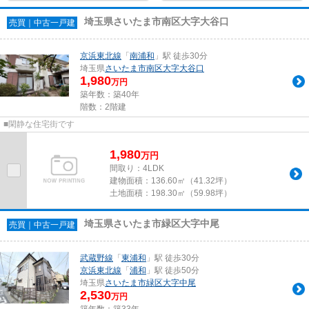
埼玉県さいたま市南区大字大谷口
売買｜中古一戸建
京浜東北線
「
南浦和
」駅 徒歩30分
埼玉県
さいたま市南区
大字大谷口
1,980
万円
築年数：築40年
階数：2階建
■閑静な住宅街です
1,980
万
円
間取り：4LDK
建物面積：
136.60㎡（41.32坪）
土地面積：
198.30㎡（59.98坪）
埼玉県さいたま市緑区大字中尾
売買｜中古一戸建
武蔵野線
「
東浦和
」駅 徒歩30分
京浜東北線
「
浦和
」駅 徒歩50分
埼玉県
さいたま市緑区
大字中尾
2,530
万円
築年数：築33年