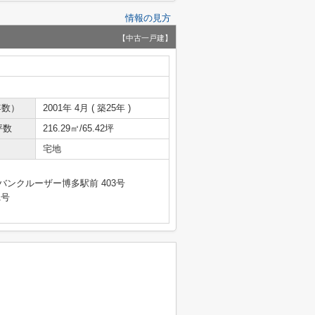
情報の見方
【中古一戸建】
年数）
2001年 4月 ( 築25年 )
坪数
216.29㎡/65.42坪
宅地
バンクルーザー博多駅前 403号
1号