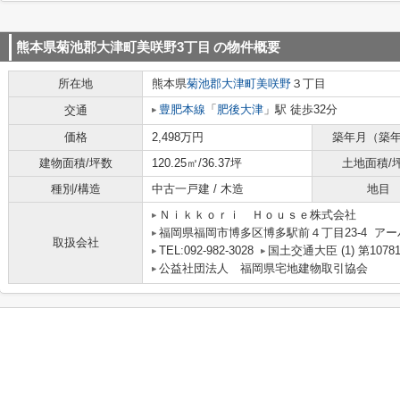
熊本県菊池郡大津町美咲野3丁目
の物件概要
所在地
熊本県
菊池郡大津町
美咲野
３丁目
豊肥本線
「
肥後大津
」駅 徒歩32分
交通
価格
2,498万円
築年月（築
建物面積/坪数
120.25㎡/36.37坪
土地面積/
種別/構造
中古一戸建 / 木造
地目
Ｎｉｋｋｏｒｉ Ｈｏｕｓｅ株式会社
福岡県福岡市博多区博多駅前４丁目23-4 アー
取扱会社
TEL:092-982-3028
国土交通大臣 (1) 第1078
公益社団法人 福岡県宅地建物取引協会