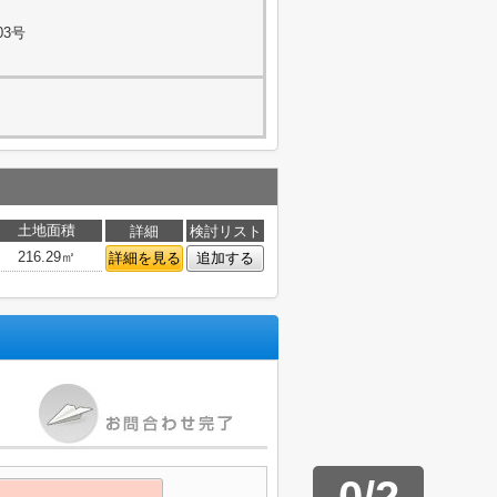
03号
土地面積
詳細
検討リスト
216.29㎡
詳細を見る
追加する