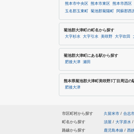
熊本市中央区
熊本市東区
熊本市西区
玉名郡玉東町
菊池郡菊陽町
阿蘇郡西
菊池郡大津町の町名から探す
大字杉水
大字引水
美咲野
大字吹田
菊池郡大津町にある駅から探す
肥後大津
瀬田
熊本県菊池郡大津町美咲野3丁目周辺の
肥後大津
市区町村から探す
久留米市
/
合志
町名から探す
須屋
/
大字原水
/
路線から探す
鹿児島本線
/
西