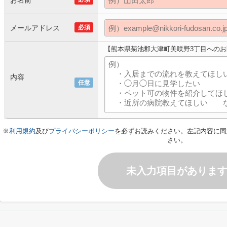
お名前
メールアドレス
必須
【熊本県菊池郡大津町美咲野3丁目への
内容
任意
※
利用規約
及び
プライバシーポリシー
を必ずお読みください。左記内容に同
さい。
未入力項目がありま