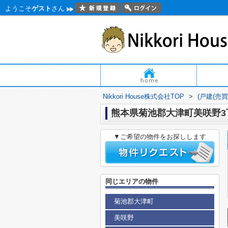
ようこそ
ゲスト
さん
Nikkori House株式会社TOP
>
(戸建(売
熊本県菊池郡大津町美咲野3
▼ご希望の物件をお探しします
同じエリアの物件
菊池郡大津町
美咲野