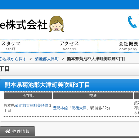
買))地域から探す
>
菊池郡大津町
>
熊本県菊池郡大津町美咲野3丁目
丁目
熊本県菊池郡大津町美咲野3丁目
所在地
交通
築
熊本県
菊池郡大津町
美咲野
３
豊肥本線
「
肥後大津
」駅 徒歩32分
2
丁目
木
物件情報