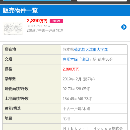
販売物件一覧
2,890
万
円
NEW
3LDK / 92.73㎡
2階建 / 中古一戸建/木造
所在地
熊本県
菊池郡大津町
大字森
交通
豊肥本線
「
瀬田
」駅 徒歩36分
価格
2,890万円
築年数
2019年 2月 (築7年)
建物面積/坪数
92.73㎡/28.05坪
土地面積/坪数
154.49㎡/46.73坪
種別/構造
中古一戸建/木造
地目
宅地
Ｎｉｋｋｏｒｉ Ｈｏｕｓｅ株式会