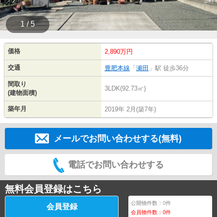
1 / 5
価格
2,890万円
交通
豊肥本線
「
瀬田
」駅 徒歩36分
間取り
3LDK(92.73㎡)
(建物面積)
築年月
2019年 2月(築7年)
メールでお問い合わせする(無料)
電話でお問い合わせする
無料会員登録はこちら
公開物件数：
0
件
会員登録
会員物件数：
0
件