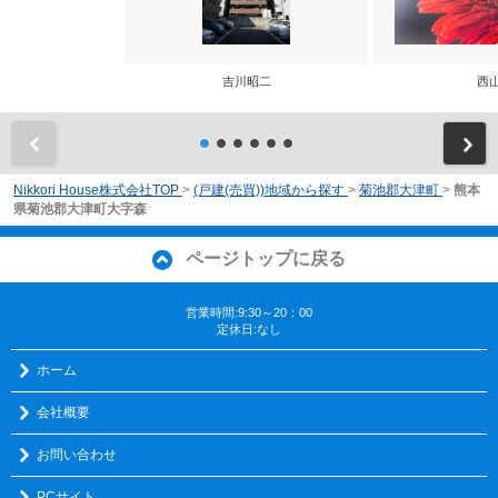
吉川昭二
西
前
Nikkori House株式会社TOP
>
(戸建(売買))地域から探す
>
菊池郡大津町
>
熊本
県菊池郡大津町大字森
ページトップに戻る
営業時間:9:30～20：00
定休日:なし
ホーム
会社概要
お問い合わせ
PCサイト