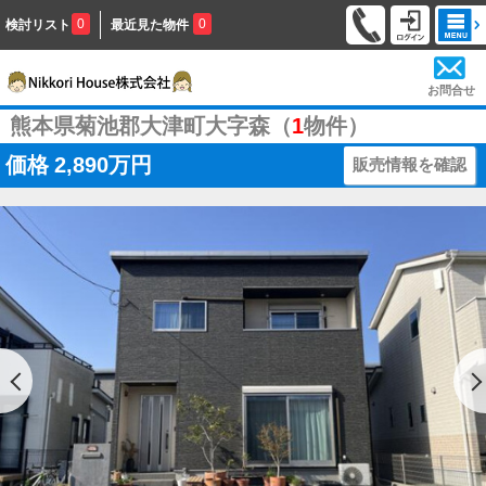
0
0
検討リスト
最近見た物件
お問合せ
熊本県菊池郡大津町大字森（
1
物件）
価格
2,890万円
販売情報を確認