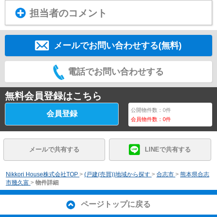
担当者のコメント
メールでお問い合わせする(無料)
電話でお問い合わせする
無料会員登録はこちら
公開物件数：
0
件
会員登録
会員物件数：
0
件
メールで共有する
LINEで共有する
Nikkori House株式会社TOP
>
(戸建(売買))地域から探す
>
合志市
>
熊本県合志
市幾久富
>
物件詳細
ページトップに戻る