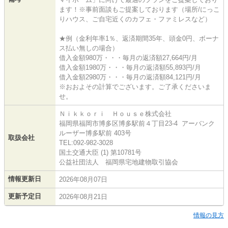
ます！※事前面談もご提案しております（場所/にっこ
りハウス、ご自宅近くのカフェ・ファミレスなど）
★例（金利年率1％、返済期間35年、頭金0円、ボーナ
ス払い無しの場合）
借入金額980万・・・毎月の返済額27,664円/月
借入金額1980万・・・毎月の返済額55,893円/月
借入金額2980万・・・毎月の返済額84,121円/月
※おおよその計算でございます。ご了承くださいま
せ。
Ｎｉｋｋｏｒｉ Ｈｏｕｓｅ株式会社
福岡県福岡市博多区博多駅前４丁目23-4 アーバンク
ルーザー博多駅前 403号
取扱会社
TEL:092-982-3028
国土交通大臣 (1) 第10781号
公益社団法人 福岡県宅地建物取引協会
情報更新日
2026年08月07日
更新予定日
2026年08月21日
情報の見方