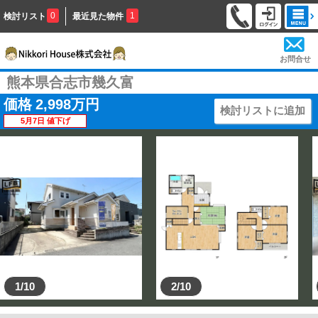
0
1
検討リスト
最近見た物件
お問合せ
熊本県合志市幾久富
価格
2,998
万円
検討リストに追加
5月7日 値下げ
1/10
2/10