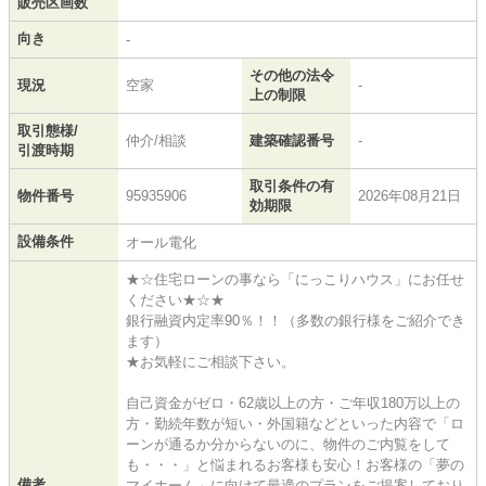
販売区画数
向き
-
その他の法令
現況
空家
-
上の制限
取引態様/
仲介/相談
建築確認番号
-
引渡時期
取引条件の有
物件番号
95935906
2026年08月21日
効期限
設備条件
オール電化
★☆住宅ローンの事なら「にっこりハウス」にお任せ
ください★☆★
銀行融資内定率90％！！（多数の銀行様をご紹介でき
ます）
★お気軽にご相談下さい。
自己資金がゼロ・62歳以上の方・ご年収180万以上の
方・勤続年数が短い・外国籍などといった内容で「ロ
ーンが通るか分からないのに、物件のご内覧をして
も・・・」と悩まれるお客様も安心！お客様の「夢の
備考
マイホーム」に向けて最適のプランをご提案しており