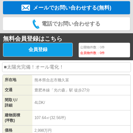
メールでお問い合わせする(無料)
電話でお問い合わせする
無料会員登録はこちら
公開物件数：
0
件
会員登録
会員物件数：
0
件
■太陽光完備！オール電化！
所在地
熊本県
合志市
幾久富
交通
豊肥本線
「
光の森
」駅 徒歩27分
間取り/
4LDK/
詳細
建物面積
107.64㎡(32.56坪)
(坪数)
価格
2,998万円