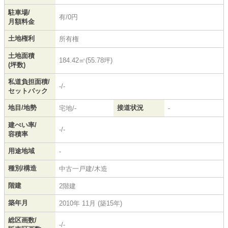
駐車場/
有/0円
月額料金
土地権利
所有権
土地面積
184.42㎡(55.78坪)
(坪数)
私道負担面積/
-/-
セットバック
地目/地勢
接道状況
宅地/-
-
建ぺい率/
-/-
容積率
用途地域
-
種別/構造
中古一戸建/木造
階建
2階建
築年月
2010年 11月 (築15年)
総区画数/
-/-