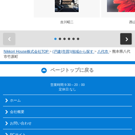
吉川昭二
西
前
Nikkori House株式会社TOP
>
(戸建(売買))地域から探す
>
八代市
>
熊本県八代
市竹原町
ページトップに戻る
営業時間:9:30～20：00
定休日:なし
ホーム
会社概要
お問い合わせ
PCサイト