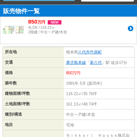
販売物件一覧
850
万
円
NEW
4LDK / 118.22㎡
2階建 / 中古一戸建/木造
所在地
熊本県
八代市
竹原町
交通
鹿児島本線
「
新八代
」駅 徒歩17分
価格
850万円
築年数
1991年 5月 (築35年)
建物面積/坪数
118.22㎡/35.76坪
土地面積/坪数
161.13㎡/48.74坪
種別/構造
中古一戸建/木造
地目
宅地
Ｎｉｋｋｏｒｉ Ｈｏｕｓｅ株式会