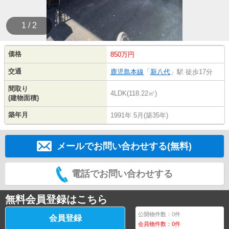
1 / 2
価格
850万円
交通
鹿児島本線
「
新八代
」駅 徒歩17分
間取り
4LDK(118.22㎡)
(建物面積)
築年月
1991年 5月(築35年)
メールでお問い合わせする(無料)
電話でお問い合わせする
無料会員登録はこちら
公開物件数：
0
件
会員登録
会員物件数：
0
件