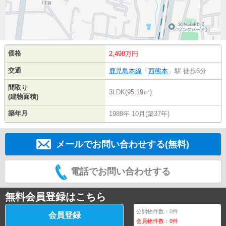
価格
2,498万円
交通
鹿児島本線
「
西熊本
」駅 徒歩6分
間取り
3LDK(95.19㎡)
(建物面積)
築年月
1988年 10月(築37年)
メールでお問い合わせする(無料)
電話でお問い合わせする
無料会員登録はこちら
公開物件数：
0
件
会員登録
会員物件数：
0
件