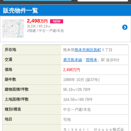
販売物件一覧
2,498
万
円
NEW
3LDK / 95.19㎡
2階建 / 中古一戸建/木造
所在地
熊本県
熊本市南区
島町
５丁目
交通
鹿児島本線
「
西熊本
」駅 徒歩6分
価格
2,498万円
築年数
1988年 10月 (築37年)
建物面積/坪数
95.19㎡/28.79坪
土地面積/坪数
164.58㎡/49.78坪
種別/構造
中古一戸建/木造
地目
宅地
Ｎｉｋｋｏｒｉ Ｈｏｕｓｅ株式会