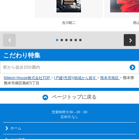
吉川昭二
西
前
こだわり特集
駅から徒歩10分圏内
Nikkori House株式会社TOP
>
(戸建(売買))地域から探す
>
熊本市南区
>
熊本県
熊本市南区島町5丁目
ページトップに戻る
営業時間:9:30～20：00
定休日:なし
ホーム