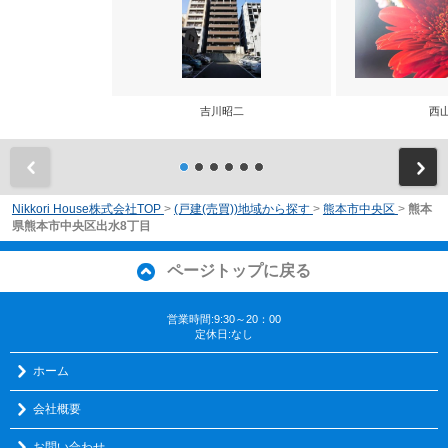
吉川昭二
西
前
Nikkori House株式会社TOP
>
(戸建(売買))地域から探す
>
熊本市中央区
>
熊本
県熊本市中央区出水8丁目
ページトップに戻る
営業時間:9:30～20：00
定休日:なし
ホーム
会社概要
お問い合わせ