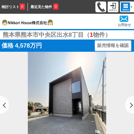
0
0
検討リスト
最近見た物件
お問合せ
熊本県熊本市中央区出水8丁目（
1
物件）
価格
4,578万円
販売情報を確認