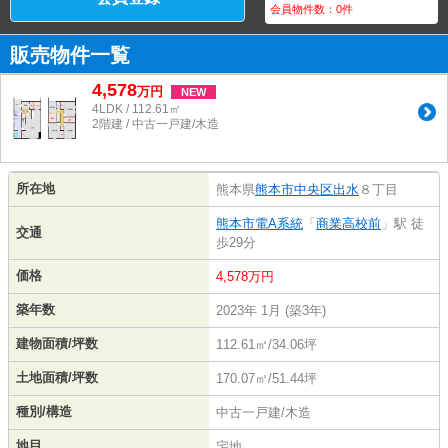
会員物件数：
0
件
販売物件一覧
4,578
万
円
NEW
4LDK / 112.61㎡
2階建 / 中古一戸建/木造
所在地
熊本県
熊本市中央区
出水
８丁目
熊本市電A系統
「
商業高校前
」駅 徒
交通
歩29分
価格
4,578万円
築年数
2023年 1月 (築3年)
建物面積/坪数
112.61㎡/34.06坪
土地面積/坪数
170.07㎡/51.44坪
種別/構造
中古一戸建/木造
地目
宅地