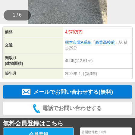
1 / 6
価格
4,578万円
熊本市電A系統
「
商業高校前
」駅 徒
交通
歩29分
間取り
4LDK(112.61㎡)
(建物面積)
築年月
2023年 1月(築3年)
メールでお問い合わせする(無料)
電話でお問い合わせする
無料会員登録はこちら
公開物件数：
0
件
会員登録