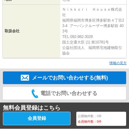
Ｎｉｋｋｏｒｉ Ｈｏｕｓｅ株式会
社
福岡県福岡市博多区博多駅前４丁目2
3-4 アーバンクルーザー博多駅前 40
取扱会社
3号
TEL:092-982-3028
国土交通大臣 (1) 第10781号
公益社団法人 福岡県宅地建物取引
協会
情報の見方
メールでお問い合わせする(無料)
電話でお問い合わせする
無料会員登録はこちら
公開物件数：
0
件
会員登録
会員物件数：
0
件