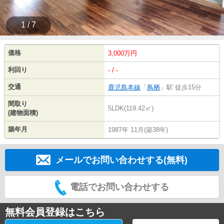
1 / 7
価格
3,000万円
利回り
- / -
交通
鹿児島本線
「
鳥栖
」駅 徒歩15分
間取り
5LDK(119.42㎡)
(建物面積)
築年月
1987年 11月(築38年)
メールでお問い合わせする(無料)
電話でお問い合わせする
無料会員登録はこちら