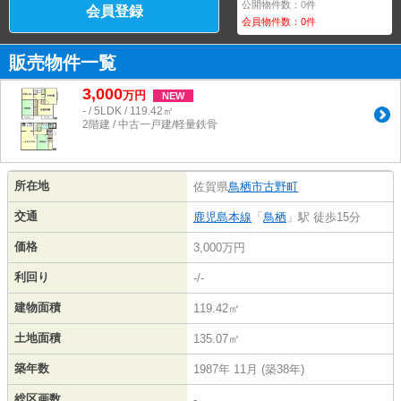
公開物件数：
0
件
会員登録
会員物件数：
0
件
販売物件一覧
3,000
万
円
NEW
- / 5LDK / 119.42㎡
2階建 / 中古一戸建/軽量鉄骨
所在地
佐賀県
鳥栖市
古野町
交通
鹿児島本線
「
鳥栖
」駅 徒歩15分
価格
3,000万円
利回り
-/-
建物面積
119.42㎡
土地面積
135.07㎡
築年数
1987年 11月 (築38年)
総区画数
-