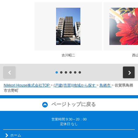
吉川昭二
西
前
Nikkori House株式会社TOP
>
(戸建(売買))地域から探す
>
鳥栖市
>
佐賀県鳥栖
市古野町
ページトップに戻る
営業時間:9:30～20：00
定休日:なし
ホーム