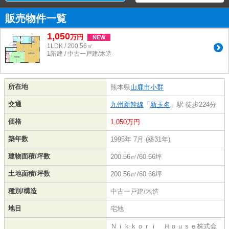
販売物件一覧
1,050
万
円
NEW
1LDK / 200.56㎡
1階建 / 中古一戸建/木造
所在地
熊本県
山鹿市
小群
交通
九州新幹線
「
新玉名
」駅 徒歩224分
価格
1,050万円
築年数
1995年 7月 (築31年)
建物面積/坪数
200.56㎡/60.66坪
土地面積/坪数
200.56㎡/60.66坪
種別/構造
中古一戸建/木造
地目
宅地
Ｎｉｋｋｏｒｉ Ｈｏｕｓｅ株式会