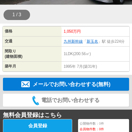
1 / 3
価格
1,050万円
交通
九州新幹線
「
新玉名
」駅 徒歩224分
間取り
1LDK(200.56㎡)
(建物面積)
築年月
1995年 7月(築31年)
メールでお問い合わせする(無料)
電話でお問い合わせする
無料会員登録はこちら
公開物件数：
0
件
会員登録
会員物件数：
0
件