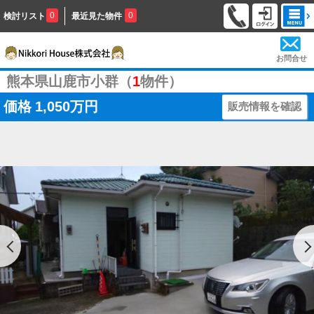
0
0
検討リスト
最近見た物件
お問合せ
熊本県山鹿市小群（
1
物件）
価格
1,050万円
販売情報を確認