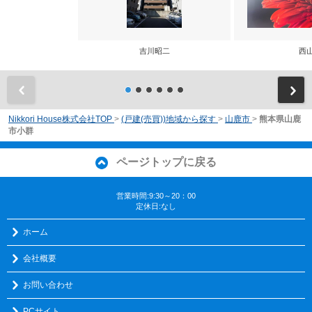
吉川昭二
西
前
Nikkori House株式会社TOP
>
(戸建(売買))地域から探す
>
山鹿市
>
熊本県山鹿
市小群
ページトップに戻る
営業時間:9:30～20：00
定休日:なし
ホーム
会社概要
お問い合わせ
PCサイト