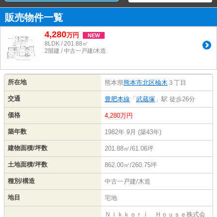
販売物件一覧
4,280
万
円
NEW
8LDK / 201.88㎡
2階建 / 中古一戸建/木造
所在地
熊本県
熊本市北区
楡木
３丁目
交通
豊肥本線
「
武蔵塚
」駅 徒歩26分
価格
4,280万円
築年数
1982年 9月 (築43年)
建物面積/坪数
201.88㎡/61.06坪
土地面積/坪数
862.00㎡/260.75坪
種別/構造
中古一戸建/木造
地目
宅地
Ｎｉｋｋｏｒｉ Ｈｏｕｓｅ株式会