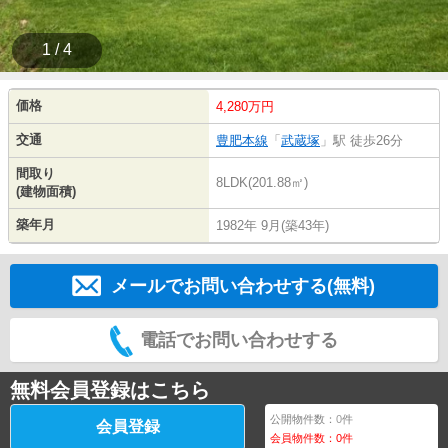
1 / 4
価格
4,280万円
交通
豊肥本線
「
武蔵塚
」駅 徒歩26分
間取り
8LDK(201.88㎡)
(建物面積)
築年月
1982年 9月(築43年)
メールでお問い合わせする(無料)
電話でお問い合わせする
無料会員登録はこちら
公開物件数：
0
件
会員登録
会員物件数：
0
件