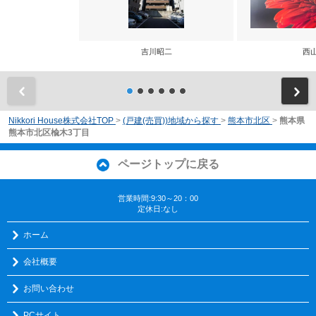
吉川昭二
西
前
Nikkori House株式会社TOP
>
(戸建(売買))地域から探す
>
熊本市北区
>
熊本県
熊本市北区楡木3丁目
ページトップに戻る
営業時間:9:30～20：00
定休日:なし
ホーム
会社概要
お問い合わせ
PCサイト