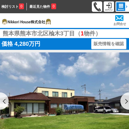
0
0
検討リスト
最近見た物件
お問合せ
熊本県熊本市北区楡木3丁目（
1
物件）
価格
4,280万円
販売情報を確認