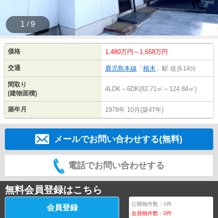
1 / 9
価格
1,480万円～1,658万円
交通
鹿児島本線
「
植木
」駅 徒歩14分
間取り
4LDK～6DK(82.71㎡～124.84㎡)
(建物面積)
築年月
1978年 10月(築47年)
メールでお問い合わせする(無料)
電話でお問い合わせする
無料会員登録はこちら
公開物件数：
0
件
会員登録
会員物件数：
0
件