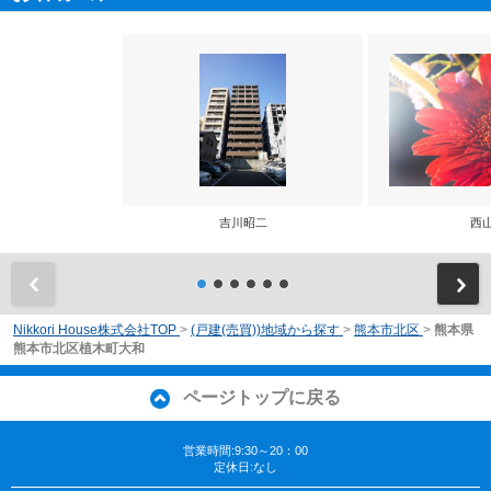
吉川昭二
西
前
Nikkori House株式会社TOP
>
(戸建(売買))地域から探す
>
熊本市北区
>
熊本県
熊本市北区植木町大和
ページトップに戻る
営業時間:9:30～20：00
定休日:なし