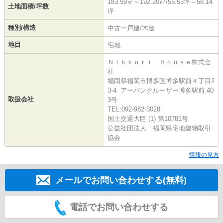
183.59㎡～192.20㎡/55.53坪～58.14
土地面積/坪数
坪
種別/構造
中古一戸建/木造
地目
宅地
Ｎｉｋｋｏｒｉ Ｈｏｕｓｅ株式会
社
福岡県福岡市博多区博多駅前４丁目2
3-4 アーバンクルーザー博多駅前 40
取扱会社
3号
TEL:092-982-3028
国土交通大臣 (1) 第10781号
公益社団法人 福岡県宅地建物取引
協会
情報の見方
メールでお問い合わせする(無料)
電話でお問い合わせする