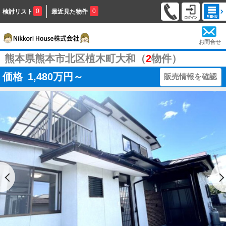
0
0
検討リスト
最近見た物件
お問合せ
熊本県熊本市北区植木町大和（
2
物件）
価格
1,480
万円～
販売情報を確認