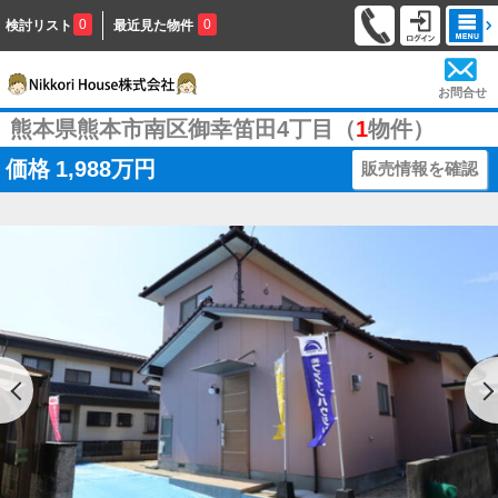
0
0
検討リスト
最近見た物件
お問合せ
熊本県熊本市南区御幸笛田4丁目（
1
物件）
価格
1,988万円
販売情報を確認