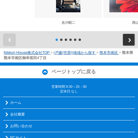
吉川昭二
西
前
Nikkori House株式会社TOP
>
(戸建(売買))地域から探す
>
熊本市南区
>
熊本県
熊本市南区御幸笛田4丁目
ページトップに戻る
営業時間:9:30～20：00
定休日:なし
ホーム
会社概要
お問い合わせ
PCサイト