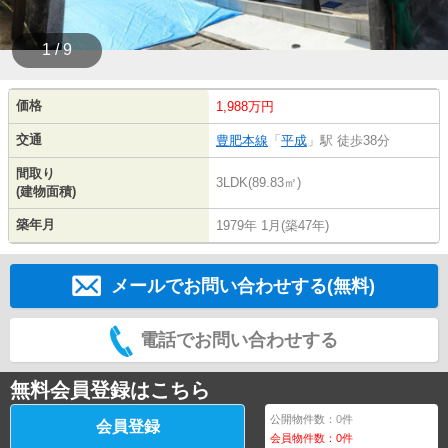
1 / 9
価格
1,988万円
交通
豊肥本線
「
平成
」駅 徒歩38分
間取り
3LDK(89.83㎡)
(建物面積)
築年月
1979年 1月(築47年)
メールでお問い合わせする(無料)
電話でお問い合わせする
無料会員登録はこちら
公開物件数：
0
件
会員登録
会員物件数：
0
件