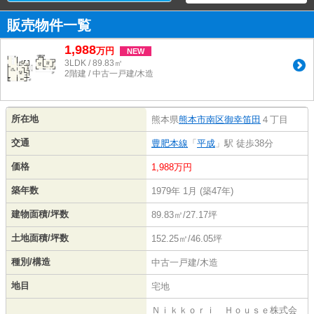
販売物件一覧
1,988
万
円
NEW
3LDK / 89.83㎡
2階建 / 中古一戸建/木造
所在地
熊本県
熊本市南区
御幸笛田
４丁目
交通
豊肥本線
「
平成
」駅 徒歩38分
価格
1,988万円
築年数
1979年 1月 (築47年)
建物面積/坪数
89.83㎡/27.17坪
土地面積/坪数
152.25㎡/46.05坪
種別/構造
中古一戸建/木造
地目
宅地
Ｎｉｋｋｏｒｉ Ｈｏｕｓｅ株式会