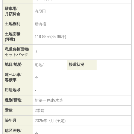
駐車場/
有/0円
月額料金
土地権利
所有権
土地面積
118.88㎡(35.96坪)
(坪数)
私道負担面積/
-/-
セットバック
地目/地勢
接道状況
宅地/-
-
建ぺい率/
-/-
容積率
用途地域
-
種別/構造
新築一戸建/木造
階建
2階建
築年月
2025年 7月 (予定)
総区画数/
-/-