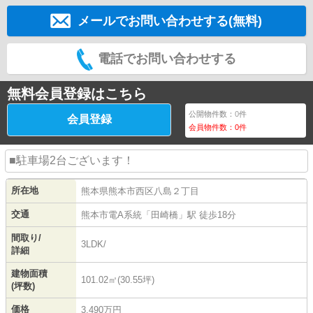
メールでお問い合わせする(無料)
電話でお問い合わせする
無料会員登録はこちら
公開物件数：
0
件
会員登録
会員物件数：
0
件
■駐車場2台ございます！
所在地
熊本県
熊本市西区
八島
２丁目
交通
熊本市電A系統
「
田崎橋
」駅 徒歩18分
間取り/
3LDK/
詳細
建物面積
101.02㎡(30.55坪)
(坪数)
価格
3,490万円