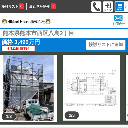
0
1
検討リスト
最近見た物件
お問合せ
熊本県熊本市西区八島2丁目
価格
3,490
万円
検討リストに追加
5月22日 値下げ
2/3
1/3