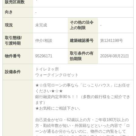
販売区画数
向き
-
その他の法令
現況
未完成
-
上の制限
取引態様/
仲介/相談
建築確認番号
第1241198号
引渡時期
取引条件の有
物件番号
95296171
2026年08月21日
効期限
トイレ２ヶ所
設備条件
ウォークインクロゼット
★☆住宅ローンの事なら「にっこりハウス」にお任せ
ください★☆★
銀行融資内定率90％！！（多数の銀行様をご紹介でき
ます）
★お気軽にご相談下さい。
自己資金がゼロ・62歳以上の方・ご年収180万以上の
方・勤続年数が短い・外国籍などといった内容で「ロ
ーンが通るか分からないのに、物件のご内覧をして