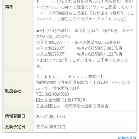
も・・・」と悩まれるお客様も安心！お客様の「夢の
備考
マイホーム」に向けて最適のプランをご提案しており
ます！※事前面談もご提案しております（場所/にっこ
りハウス、ご自宅近くのカフェ・ファミレスなど）
★例（金利年率1％、返済期間35年、頭金0円、ボーナ
ス払い無しの場合）
借入金額980万・・・毎月の返済額27,664円/月
借入金額1980万・・・毎月の返済額55,893円/月
借入金額2980万・・・毎月の返済額84,121円/月
※おおよその計算でございます。ご了承くださいま
せ。
Ｎｉｋｋｏｒｉ Ｈｏｕｓｅ株式会社
福岡県福岡市博多区博多駅前４丁目23-4 アーバンク
ルーザー博多駅前 403号
取扱会社
TEL:092-982-3028
国土交通大臣 (1) 第10781号
公益社団法人 福岡県宅地建物取引協会
情報更新日
2026年08月07日
更新予定日
2026年08月21日
情報の見方