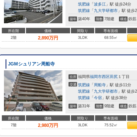
筑肥線
「
波多江
」駅 徒歩24分
筑肥線
「
九大学研都市
」駅 徒歩2
築40年
7階建
鉄筋
築年
階数
構造
所在階
価格
間取り
専有面積
2,890
万円
2階
3LDK
68.55㎡
JGMシュリアン周船寺
福岡県
福岡市西区
田尻
１丁目
住所
交通
筑肥線
「
周船寺
」駅 徒歩11分
筑肥線
「
九大学研都市
」駅 徒歩2
筑肥線
「
今宿
」駅 徒歩38分
築31年
9階建
鉄筋
築年
階数
構造
所在階
価格
間取り
専有面積
2,980
万円
7階
3LDK
75.52㎡