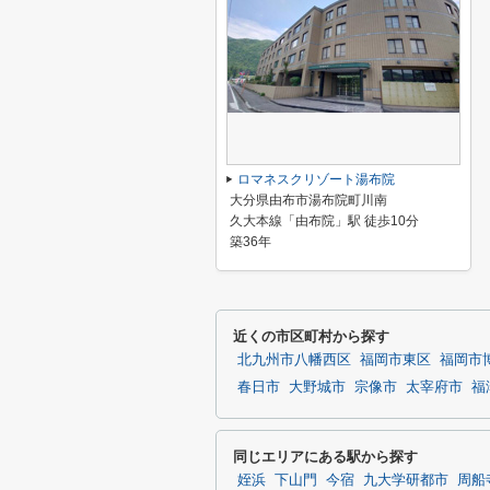
ロマネスクリゾート湯布院
大分県由布市湯布院町川南
久大本線「由布院」駅 徒歩10分
築36年
近くの市区町村から探す
北九州市八幡西区
福岡市東区
福岡市
春日市
大野城市
宗像市
太宰府市
福
同じエリアにある駅から探す
姪浜
下山門
今宿
九大学研都市
周船