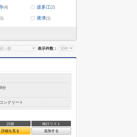
寺
波多江
(4)
(2)
唐津
(1)
(1)
表示件数：
9分
コンクリート
詳細
検討リスト
詳細を見る
追加する