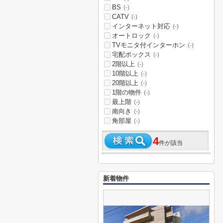
BS
(-)
CATV
(-)
インターネット対応
(-)
オートロック
(-)
TVモニタ付インターホン
(-)
宅配ボックス
(-)
2階以上
(-)
10階以上
(-)
20階以上
(-)
1階の物件
(-)
最上階
(-)
南向き
(-)
角部屋
(-)
4
件が該当
新着物件