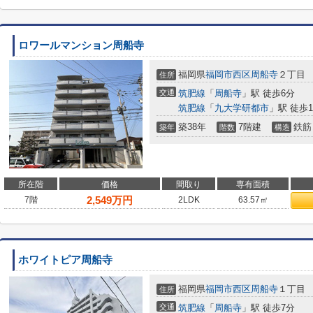
ロワールマンション周船寺
福岡県
福岡市西区
周船寺
２丁目
住所
交通
筑肥線
「
周船寺
」駅 徒歩6分
筑肥線
「
九大学研都市
」駅 徒歩1
築38年
7階建
鉄筋
築年
階数
構造
所在階
価格
間取り
専有面積
2,549
万円
7階
2LDK
63.57㎡
ホワイトピア周船寺
福岡県
福岡市西区
周船寺
１丁目
住所
交通
筑肥線
「
周船寺
」駅 徒歩7分