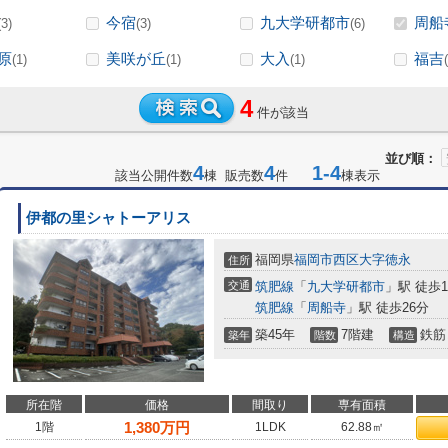
今宿
九大学研都市
周船
(3)
(3)
(6)
原
美咲が丘
大入
福吉
(1)
(1)
(1)
4
件が該当
並び順：
4
4
1-4
該当公開件数
棟 販売数
件
棟表示
伊都の里シャトーアリス
福岡県
福岡市西区
大字徳永
住所
交通
筑肥線
「
九大学研都市
」駅 徒歩1
筑肥線
「
周船寺
」駅 徒歩26分
築45年
7階建
鉄筋
築年
階数
構造
所在階
価格
間取り
専有面積
1,380
万円
1階
1LDK
62.88㎡