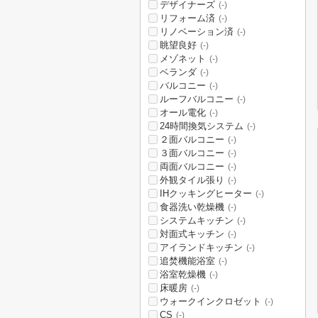
デザイナーズ
(-)
リフォーム済
(-)
リノベーション済
(-)
眺望良好
(-)
メゾネット
(-)
ベランダ
(-)
バルコニー
(-)
ルーフバルコニー
(-)
オール電化
(-)
24時間換気システム
(-)
２面バルコニー
(-)
３面バルコニー
(-)
両面バルコニー
(-)
外観タイル張り
(-)
IHクッキングヒーター
(-)
食器洗い乾燥機
(-)
システムキッチン
(-)
対面式キッチン
(-)
アイランドキッチン
(-)
追焚機能浴室
(-)
浴室乾燥機
(-)
床暖房
(-)
ウォークインクロゼット
(-)
CS
(-)