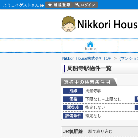
ようこそ
ゲスト
さん
Nikkori House株式会社TOP
>
(マンショ
周船寺駅物件一覧
沿線
周船寺駅
価格
下限なし～上限なし
駅徒歩
指定しない
設備条件
指定なし
JR筑肥線
駅で絞り込む