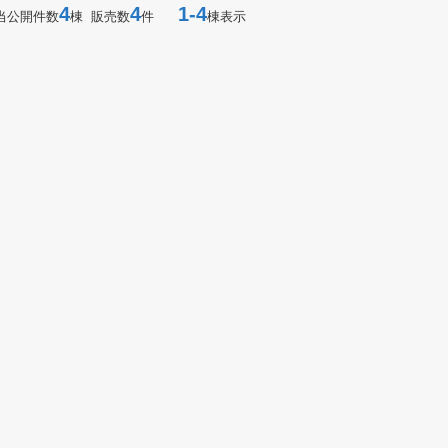
4
4
1-4
当公開件数
棟 販売数
件
棟表示