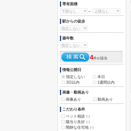
専有面積
～
駅からの徒歩
築年数
4
件が該当
情報公開日
指定しない
本日
3日以内
1週間以内
画像・動画あり
画像あり
動画あり
こだわり条件
ペット相談
(-)
陽当り良好
(-)
閑静な住宅地
(-)