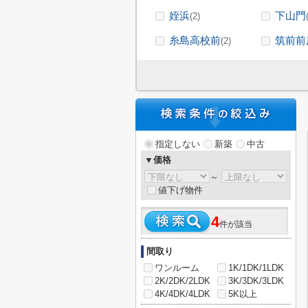
姪浜
下山門
(2)
糸島高校前
筑前前
(2)
指定しない
新築
中古
▼価格
～
値下げ物件
4
件が該当
間取り
ワンルーム
1K/1DK/1LDK
2K/2DK/2LDK
3K/3DK/3LDK
4K/4DK/4LDK
5K以上