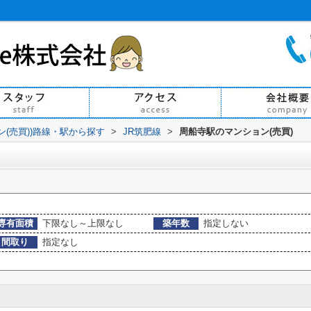
ン(売買))路線・駅から探す
>
JR筑肥線
>
周船寺駅のマンション(売買)
専有面積
下限なし～上限なし
築年数
指定しない
間取り
指定なし