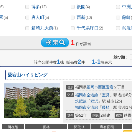
博多
祇園
中洲
(6)
(12)
(4)
園
唐人町
西新
藤崎
(5)
(5)
(10)
箱崎九大前
千代県庁口
呉服
(1)
(2)
1
件が該当
並び順：
1
2
1-1
該当公開件数
棟 販売数
件
棟表示
愛宕山ハイリビング
福岡県
福岡市西区
愛宕
２丁目
住所
交通
福岡市空港線
「
室見
」駅 徒歩8分
筑肥線
「
姪浜
」駅 徒歩12分
福岡市空港線
「
藤崎
」駅 徒歩17
築52年
2階建
鉄骨
築年
階数
構造
所在階
価格
間取り
専有面積