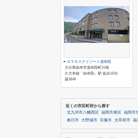
ロマネスクリゾート湯布院
大分県由布市湯布院町川南
久大本線「由布院」駅 徒歩10分
築36年
近くの市区町村から探す
北九州市八幡西区
福岡市東区
福岡市
春日市
大野城市
宗像市
太宰府市
福