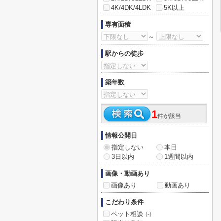
4K/4DK/4LDK
5K以上
専有面積
～
駅からの徒歩
築年数
1
件が該当
情報公開日
指定しない
本日
3日以内
1週間以内
画像・動画あり
画像あり
動画あり
こだわり条件
ペット相談
(-)