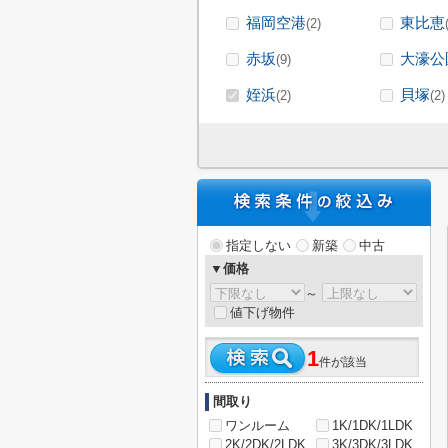
福岡空港
東比恵
(2)
赤坂
大濠公
(9)
姪浜
貝塚
(2)
(2)
指定しない
新築
中古
▼価格
～
値下げ物件
1
件が該当
間取り
ワンルーム
1K/1DK/1LDK
2K/2DK/2LDK
3K/3DK/3LDK