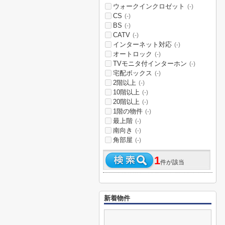
ウォークインクロゼット
(-)
CS
(-)
BS
(-)
CATV
(-)
インターネット対応
(-)
オートロック
(-)
TVモニタ付インターホン
(-)
宅配ボックス
(-)
2階以上
(-)
10階以上
(-)
20階以上
(-)
1階の物件
(-)
最上階
(-)
南向き
(-)
角部屋
(-)
1
件が該当
新着物件