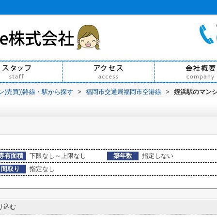
ン(売買))路線・駅から探す
>
福岡市交通局福岡市空港線
>
姪浜駅のマンシ
専有面積
下限なし～上限なし
築年数
指定しない
間取り
指定なし
り込む