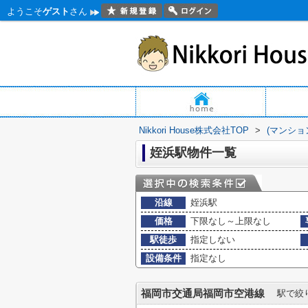
ようこそ
ゲスト
さん
Nikkori House株式会社TOP
>
(マンショ
姪浜駅物件一覧
沿線
姪浜駅
価格
下限なし～上限なし
駅徒歩
指定しない
設備条件
指定なし
福岡市交通局福岡市空港線
駅で絞