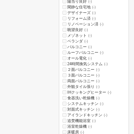
陽当り良好
(-)
閑静な住宅地
(-)
デザイナーズ
(-)
リフォーム済
(-)
リノベーション済
(-)
眺望良好
(-)
メゾネット
(-)
ベランダ
(-)
バルコニー
(-)
ルーフバルコニー
(-)
オール電化
(-)
24時間換気システム
(-)
２面バルコニー
(-)
３面バルコニー
(-)
両面バルコニー
(-)
外観タイル張り
(-)
IHクッキングヒーター
(-)
食器洗い乾燥機
(-)
システムキッチン
(-)
対面式キッチン
(-)
アイランドキッチン
(-)
追焚機能浴室
(-)
浴室乾燥機
(-)
床暖房
(-)