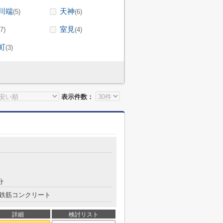
川端
天神
(5)
(6)
室見
(7)
(4)
町
(3)
表示件数：
分
鉄筋コンクリート
詳細
検討リスト