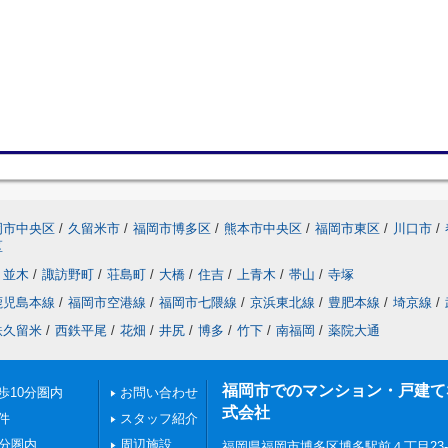
岡市中央区
/
久留米市
/
福岡市博多区
/
熊本市中央区
/
福岡市東区
/
川口市
/
区
並木
/
諏訪野町
/
荘島町
/
大橋
/
住吉
/
上青木
/
帯山
/
寺塚
鹿児島本線
/
福岡市空港線
/
福岡市七隈線
/
京浜東北線
/
豊肥本線
/
埼京線
/
鉄久留米
/
西鉄平尾
/
花畑
/
井尻
/
博多
/
竹下
/
南福岡
/
薬院大通
福岡市でのマンション・戸建てならN
歩10分圏内
お問い合わせ
式会社
件
スタッフ紹介
0分圏内
周辺施設
福岡県福岡市博多区博多駅前４丁目23