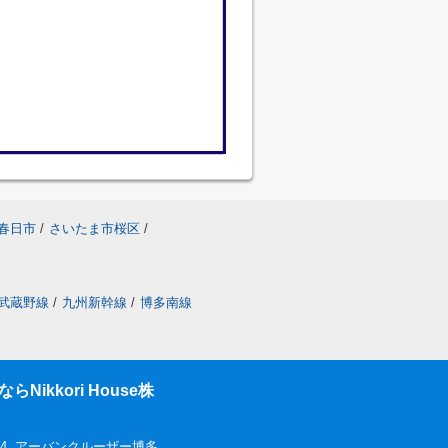
春日市
/
さいたま市桜区
/
武蔵野線
/
九州新幹線
/
博多南線
ikkori House株
-4 アーバンクルーザー博多