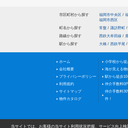
市区町村から探す
福岡市中央区
/
福岡市西区
町名から探す
常盤
/
諏訪野町
/
路線から探す
西鉄大牟田線
/
駅から探す
大橋
/
西鉄平尾
/
ホーム
小学校から徒
会社概要
海が見える物
プライバシーポリシー
駅から徒歩1
利用規約
仲介手数料0
サイトマップ
仲介手数料30%
物件カタログ
件！
当サイトでは、お客様の当サイト利用状況把握、サービス向上検討