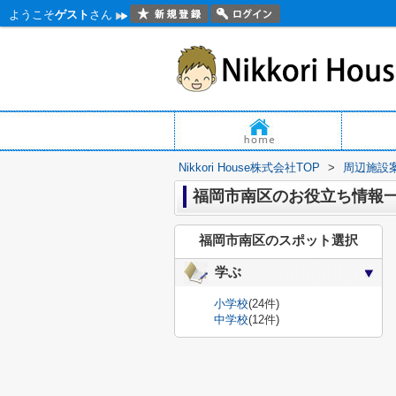
ようこそ
ゲスト
さん
Nikkori House株式会社TOP
>
周辺施設
福岡市南区のお役立ち情報
福岡市南区のスポット選択
学ぶ
小学校
(24件)
中学校
(12件)