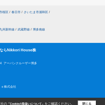
市桜区
/
春日市
/
さいたま市浦和区
/
九州新幹線
/
武蔵野線
/
博多南線
ikkori House株
-4 アーバンクルーザー博多
ｏｕｓｅ株式会社
当社の
をご確認ください。
閉じる
「Cookieの取扱いについて」