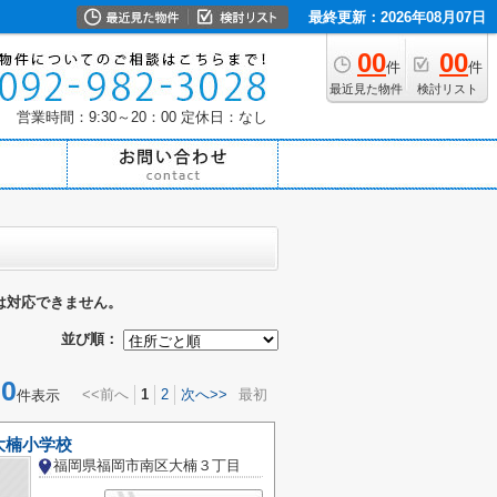
最終更新：2026年08月07日
00
00
件
件
最近見た物件
検討リスト
営業時間：9:30～20：00
定休日：なし
は対応できません。
並び順：
0
<<前へ
1
2
次へ>>
最初
件表示
大楠小学校
福岡県福岡市南区大楠３丁目