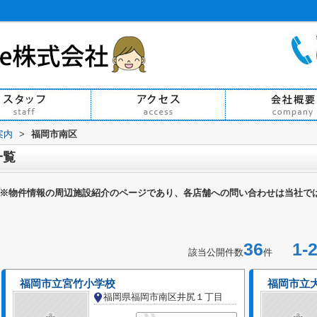
案内
>
福岡市南区
一覧
※物件情報の周辺施設紹介のページであり、各店舗への問い合わせは当社で
36
1-2
該当公開件数
件
福岡市立宮竹小学校
福岡市立
福岡県福岡市南区井尻１丁目