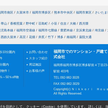
福岡市南区
/
久留米市
/
福岡市博多区
/
熊本市中央区
/
福岡市東区
/
さいたま
帯山
/
香椎照葉
/
野中町
/
荘島町
/
小笹
/
住吉
/
大橋
/
西月隈
鹿児島本線
/
福岡市空港線
/
福岡市七隈線
/
豊肥本線
/
京浜東北線
/
埼京線
/
西鉄久留米
/
高宮
/
花畑
/
井尻
/
竹下
/
博多
/
南福岡
/
薬院大通
福岡市でのマンション・戸建てならN
歩10分圏内
お問い合わせ
式会社
件
スタッフ紹介
0分圏内
周辺施設
福岡県福岡市博多区博多駅前４丁目23
円物件！
お客様の声
駅前 403号
～50％off物
TEL:092-982-3028
FAX:092-982-3029
Copyright(c) Ｎｉｋｋｏｒｉ Ｈ
All Rights Reserved.
を目的として、クッキー（Cookie）を使用しています。
詳しくは、