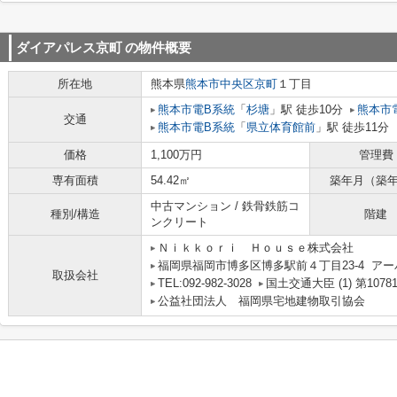
ダイアパレス京町
の物件概要
所在地
熊本県
熊本市中央区
京町
１丁目
熊本市電B系統
「
杉塘
」駅 徒歩10分
熊本市
交通
熊本市電B系統
「
県立体育館前
」駅 徒歩11分
価格
1,100万円
管理費
専有面積
54.42㎡
築年月（築
中古マンション / 鉄骨鉄筋コ
種別/構造
階建
ンクリート
Ｎｉｋｋｏｒｉ Ｈｏｕｓｅ株式会社
福岡県福岡市博多区博多駅前４丁目23-4 アー
取扱会社
TEL:092-982-3028
国土交通大臣 (1) 第1078
公益社団法人 福岡県宅地建物取引協会