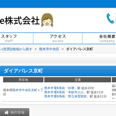
ン(売買))地域から探す
>
熊本市中央区
>
ダイアパレス京町
ダイアパレス京町
所在地
交通
築
熊本市電B系統
「
杉塘
」駅 徒歩10分
熊本県
熊本市中央区
京町
１丁
9
熊本市電B系統
「
本妙寺入口
」駅 徒歩11分
目
鉄
熊本市電B系統
「
県立体育館前
」駅 徒歩11分
ー
物件情報