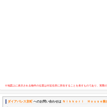
※地図上に表示される物件の位置は付近住所に所在することを表すものであり、実際
ダイアパレス京町
へのお問い合わせは
Ｎｉｋｋｏｒｉ Ｈｏｕｓｅ株