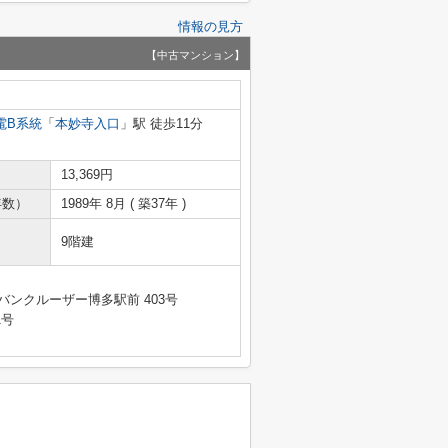
情報の見方
【中古マンション】
電B系統
「
本妙寺入口
」駅 徒歩11分
13,369円
年数）
1989年 8月 ( 築37年 )
9階建
バンクルーザー博多駅前 403号
1号