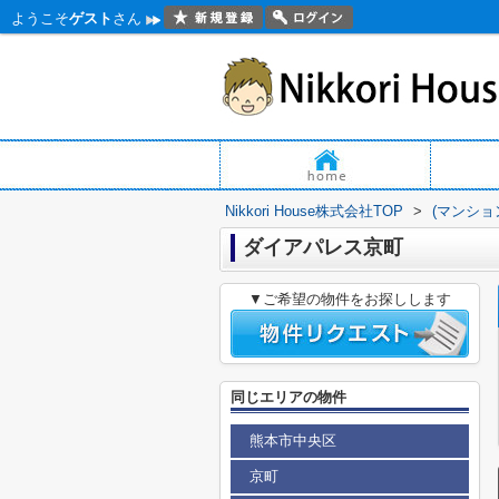
ようこそ
ゲスト
さん
Nikkori House株式会社TOP
>
(マンショ
ダイアパレス京町
▼ご希望の物件をお探しします
同じエリアの物件
熊本市中央区
京町