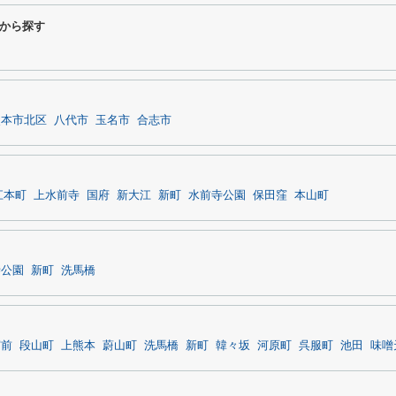
から探す
熊本市北区
八代市
玉名市
合志市
江本町
上水前寺
国府
新大江
新町
水前寺公園
保田窪
本山町
寺公園
新町
洗馬橋
宮前
段山町
上熊本
蔚山町
洗馬橋
新町
韓々坂
河原町
呉服町
池田
味噌