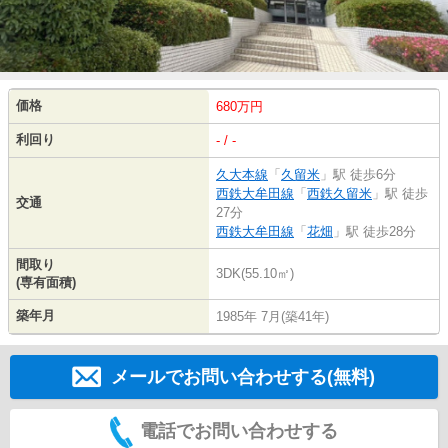
価格
680万円
利回り
- / -
久大本線
「
久留米
」駅 徒歩6分
西鉄大牟田線
「
西鉄久留米
」駅 徒歩
交通
27分
西鉄大牟田線
「
花畑
」駅 徒歩28分
間取り
3DK(55.10㎡)
(専有面積)
築年月
1985年 7月(築41年)
メールでお問い合わせする(無料)
電話でお問い合わせする