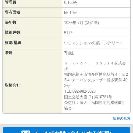
管理費
6,160円
専有面積
55.10㎡
築年数
1985年 7月 (築41年)
棟総戸数
51戸
種別/構造
中古マンション/鉄筋コンクリート
階建
7階建
Ｎｉｋｋｏｒｉ Ｈｏｕｓｅ株式会
社
福岡県福岡市博多区博多駅前４丁目2
3-4 アーバンクルーザー博多駅前 40
取扱会社
3号
TEL:092-982-3028
国土交通大臣 (1) 第10781号
公益社団法人 福岡県宅地建物取引
協会
情報の見方