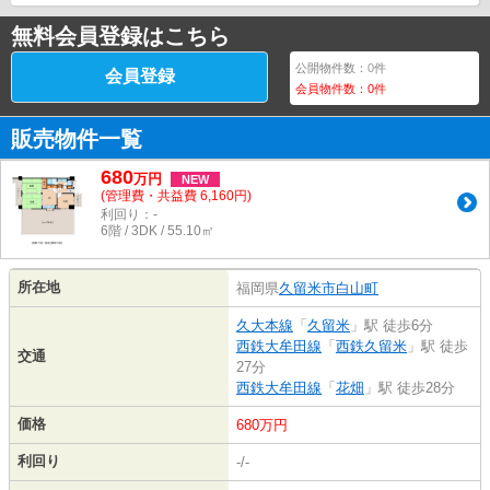
無料会員登録はこちら
公開物件数：
0
件
会員登録
会員物件数：
0
件
販売物件一覧
680
万
円
NEW
(管理費・共益費 6,160円)
利回り：-
6階 / 3DK / 55.10㎡
所在地
福岡県
久留米市
白山町
久大本線
「
久留米
」駅 徒歩6分
西鉄大牟田線
「
西鉄久留米
」駅 徒歩
交通
27分
西鉄大牟田線
「
花畑
」駅 徒歩28分
価格
680万円
利回り
-/-