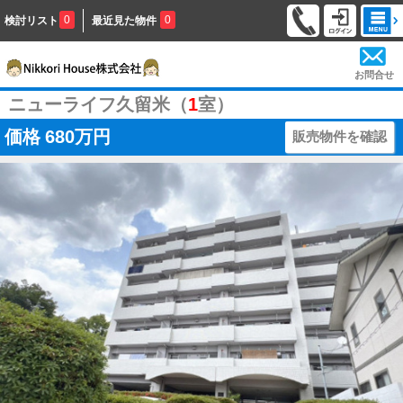
0
0
検討リスト
最近見た物件
お問合せ
ニューライフ久留米（
1
室）
価格
680万円
販売物件を確認