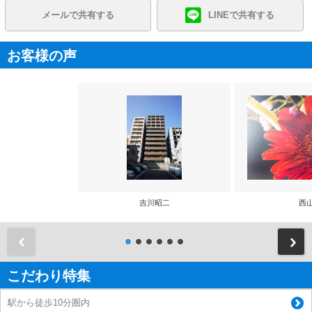
メールで共有する
LINEで共有する
お客様の声
吉川昭二
西
前
こだわり特集
駅から徒歩10分圏内