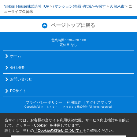
Nikkori House株式会社TOP
>
(マンション(売買))地域から探す
>
久留米市
>
ニ
ューライフ久留米
ページトップに戻る
営業時間:9:30～20：00
定休日:なし
ホーム
会社概要
お問い合わせ
PCサイト
プライバシーポリシー
利用規約
｜アクセスマップ
｜
Copyright(c) Ｎｉｋｋｏｒｉ Ｈｏｕｓｅ株式会社 All rights reserved.
当サイトでは、お客様の当サイト利用状況把握、サービス向上検討を目的と
して、クッキー（Cookie）を使用しています。
詳しくは、当社の
「Cookieの取扱いについて」
をご確認ください。