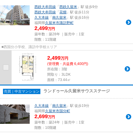
西鉄大牟田線
「
西鉄久留米
」駅 徒歩9分
西鉄大牟田線
「
花畑
」駅 徒歩11分
久大本線
「
南久留米
」駅 徒歩16分
福岡県
久留米市
諏訪野町
2,499
万円
築年数：築28年 ｜販売中：
1室
階数：11階建
■西国分小学校、諏訪中学校エリア
2,499
万
円
(管理費・共益費 6,400円)
所在階：3階
間取り：3LDK
面積：73.44㎡
ランドゥール久留米サウスステージ
売買｜中古マンション
久大本線
「
南久留米
」駅 徒歩19分
福岡県
久留米市
国分町
2,699
万円
築年数：築24年 ｜販売中：
1室
階数：10階建