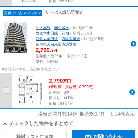
面積：56.61㎡
サーパス諏訪野第2
売買｜中古マンション
久大本線
「
南久留米
」駅 徒歩11分
西鉄大牟田線
「
花畑
」駅 徒歩14分
西鉄大牟田線
「
西鉄久留米
」駅 徒歩15分
福岡県
久留米市
諏訪野町
2,790
万円
築年数：築25年 ｜販売中：
1室
階数：14階建
■西国分小学校、諏訪中学校エリア！
2,790
万
円
(管理費・共益費 10,700円)
所在階：8階
間取り：4LDK
面積：84.84㎡
該当公開件数
14
棟 販売数
17
件
1-14
棟表示
チェックした物件をまとめて
検討リストに追加
お問い合わせ