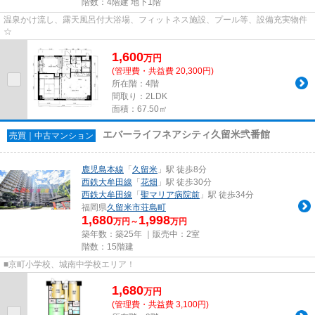
階数：4階建 地下1階
温泉かけ流し、露天風呂付大浴場、フィットネス施設、プール等、設備充実物件
☆
1,600
万
円
(管理費・共益費 20,300円)
所在階：4階
間取り：2LDK
面積：67.50㎡
エバーライフネアシティ久留米弐番館
売買｜中古マンション
鹿児島本線
「
久留米
」駅 徒歩8分
西鉄大牟田線
「
花畑
」駅 徒歩30分
西鉄大牟田線
「
聖マリア病院前
」駅 徒歩34分
福岡県
久留米市
荘島町
1,680
1,998
万円～
万円
築年数：築25年 ｜販売中：
2室
階数：15階建
■京町小学校、城南中学校エリア！
1,680
万
円
(管理費・共益費 3,100円)