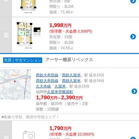
所在階：9階
間取り：3LDK
面積：71.40㎡
1,998
万
円
(管理費・共益費 3,300円)
所在階：15階
間取り：3LDK
面積：74.55㎡
アーサー櫛原リベックス
売買｜中古マンション
西鉄大牟田線
「
西鉄久留米
」駅 徒歩10分
西鉄大牟田線
「
西鉄久留米
」駅 徒歩16分
久大本線
「
久留米
」駅 徒歩18分
福岡県
久留米市
櫛原町
1,790
2,390
万円～
万円
築年数：築35年 ｜販売中：
2室
階数：10階建
■南薫小学校、櫛原中学校エリア！
1,790
万
円
(管理費・共益費 10,000円)