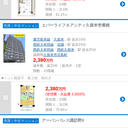
所在階：14階
間取り：2LDK
面積：61.15㎡
エバーライフネアシティ久留米壱番館
売買｜中古マンション
鹿児島本線
「
久留米
」駅 徒歩10分
西鉄大牟田線
「
花畑
」駅 徒歩24分
西鉄大牟田線
「
西鉄久留米
」駅 徒歩25分
福岡県
久留米市
荘島町
2,380
万円
築年数：築25年 ｜販売中：
1室
階数：15階建
■ペット相談可、最上階、南向き
2,380
万
円
(管理費・共益費 3,300円)
所在階：15階
間取り：3LDK
面積：75.60㎡
アーバンパレス諏訪野II
売買｜中古マンション