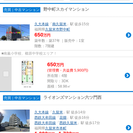
野中町スカイマンション
売買｜中古マンション
久大本線
「
南久留米
」駅 徒歩15分
福岡県
久留米市
野中町
650
万円
築年数：築37年 ｜販売中：
1室
階数：7階建
■南薫小学校、櫛原中学校エリア！
650
万
円
(管理費・共益費 5,900円)
所在階：4階
間取り：3DK
面積：58.98㎡
ライオンズマンション六ツ門西
売買｜中古マンション
久大本線
「
久留米
」駅 徒歩14分
西鉄大牟田線
「
花畑
」駅 徒歩16分
西鉄大牟田線
「
西鉄久留米
」駅 徒歩17分
福岡県
久留米市
本町