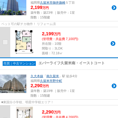
福岡県
久留米市
御井旗崎
５丁目
2,199
万円
築年数：築23年 ｜販売中：
1室
階数：15階建
ペット可の駅チカ物件！ リフォーム済
2,199
万
円
(管理費・共益費 7,100円)
所在階：10階
間取り：3LDK
面積：72.18㎡
エバーライフ久留米南・イーストコート
売買｜中古マンション
久大本線
「
南久留米
」駅 徒歩4分
福岡県
久留米市
野中町
2,290
万円
築年数：築19年 ｜販売中：
1室
階数：15階建
■東国分小学校、明星中学校エリア！
2,290
万
円
(管理費・共益費 4,200円)