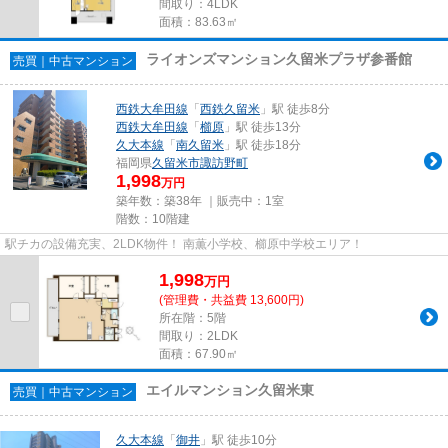
間取り：4LDK
面積：83.63㎡
ライオンズマンション久留米プラザ参番館
売買｜中古マンション
西鉄大牟田線
「
西鉄久留米
」駅 徒歩8分
西鉄大牟田線
「
櫛原
」駅 徒歩13分
久大本線
「
南久留米
」駅 徒歩18分
福岡県
久留米市
諏訪野町
1,998
万円
築年数：築38年 ｜販売中：
1室
階数：10階建
駅チカの設備充実、2LDK物件！ 南薫小学校、櫛原中学校エリア！
1,998
万
円
(管理費・共益費 13,600円)
所在階：5階
間取り：2LDK
面積：67.90㎡
エイルマンション久留米東
売買｜中古マンション
久大本線
「
御井
」駅 徒歩10分