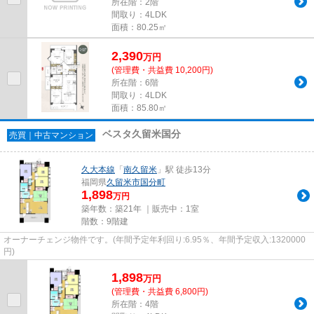
所在階：2階
間取り：4LDK
面積：80.25㎡
2,390
万
円
(管理費・共益費 10,200円)
所在階：6階
間取り：4LDK
面積：85.80㎡
ベスタ久留米国分
売買｜中古マンション
久大本線
「
南久留米
」駅 徒歩13分
福岡県
久留米市
国分町
1,898
万円
築年数：築21年 ｜販売中：
1室
階数：9階建
オーナーチェンジ物件です。(年間予定年利回り:6.95％、年間予定収入:1320000
円)
1,898
万
円
(管理費・共益費 6,800円)
所在階：4階