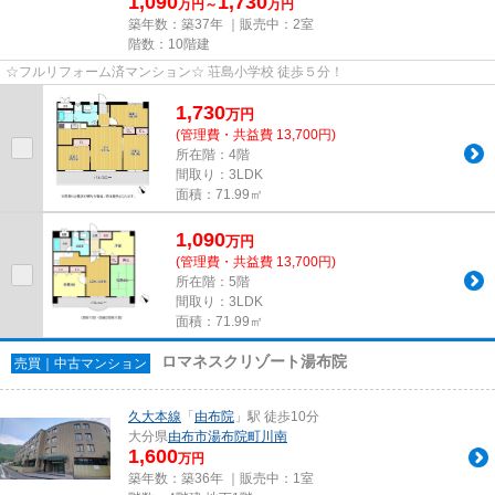
1,090
1,730
万円～
万円
築年数：築37年 ｜販売中：
2室
階数：10階建
☆フルリフォーム済マンション☆ 荘島小学校 徒歩５分！
1,730
万
円
(管理費・共益費 13,700円)
所在階：4階
間取り：3LDK
面積：71.99㎡
1,090
万
円
(管理費・共益費 13,700円)
所在階：5階
間取り：3LDK
面積：71.99㎡
ロマネスクリゾート湯布院
売買｜中古マンション
久大本線
「
由布院
」駅 徒歩10分
大分県
由布市
湯布院町川南
1,600
万円
築年数：築36年 ｜販売中：
1室