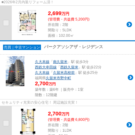
■2026年2月内装リフォーム済！
2,699
万
円
(管理費・共益費 5,200円)
所在階：2階
間取り：5LDK
面積：102.00㎡
パークアソシアザ・レジデンス
売買｜中古マンション
久大本線
「
南久留米
」駅 徒歩3分
西鉄大牟田線
「
西鉄久留米
」駅 徒歩22分
久大本線
「
久留米高校前
」駅 徒歩25分
福岡県
久留米市
野中町
2,700
万円
築年数：築6年 ｜販売中：
1室
階数：12階建
セキュリティ充実の安心住宅！ 周辺施設充実！
2,700
万
円
(管理費・共益費 6,800円)
所在階：2階
間取り：1LDK