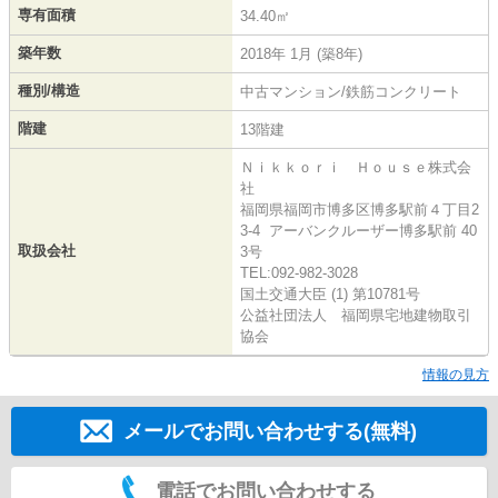
専有面積
34.40㎡
築年数
2018年 1月 (築8年)
種別/構造
中古マンション/鉄筋コンクリート
階建
13階建
Ｎｉｋｋｏｒｉ Ｈｏｕｓｅ株式会
社
福岡県福岡市博多区博多駅前４丁目2
3-4 アーバンクルーザー博多駅前 40
取扱会社
3号
TEL:092-982-3028
国土交通大臣 (1) 第10781号
公益社団法人 福岡県宅地建物取引
協会
情報の見方
メールでお問い合わせする(無料)
電話でお問い合わせする