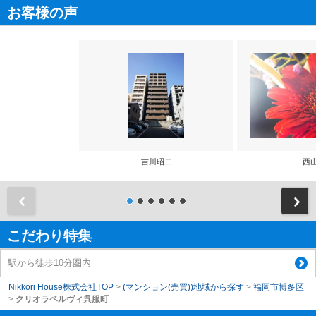
お客様の声
吉川昭二
西
前
こだわり特集
駅から徒歩10分圏内
Nikkori House株式会社TOP
>
(マンション(売買))地域から探す
>
福岡市博多区
>
クリオラベルヴィ呉服町