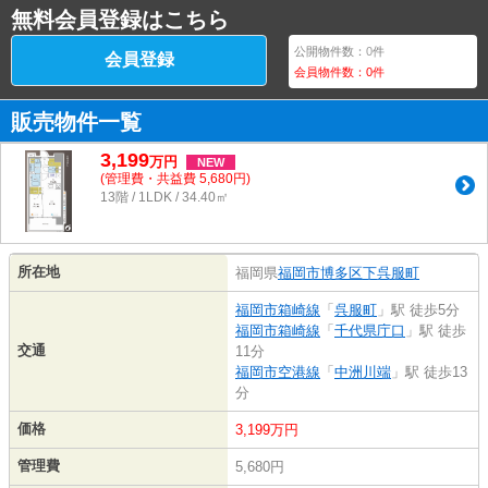
無料会員登録はこちら
公開物件数：
0
件
会員登録
会員物件数：
0
件
販売物件一覧
3,199
万
円
NEW
(管理費・共益費 5,680円)
13階 / 1LDK / 34.40㎡
所在地
福岡県
福岡市博多区
下呉服町
福岡市箱崎線
「
呉服町
」駅 徒歩5分
福岡市箱崎線
「
千代県庁口
」駅 徒歩
交通
11分
福岡市空港線
「
中洲川端
」駅 徒歩13
分
価格
3,199万円
管理費
5,680円