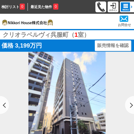
0
0
検討リスト
最近見た物件
お問合せ
クリオラベルヴィ呉服町（
1
室）
価格
3,199万円
販売情報を確認