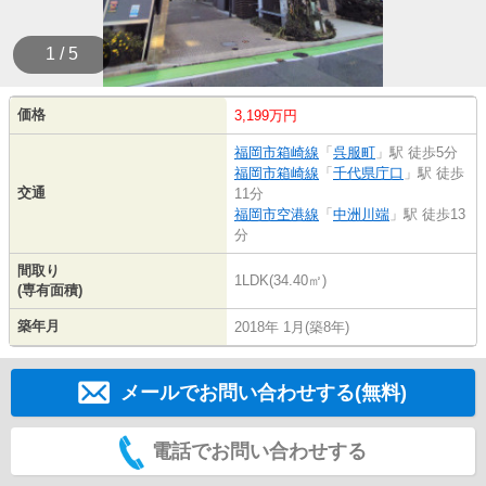
1 / 5
価格
3,199万円
福岡市箱崎線
「
呉服町
」駅 徒歩5分
福岡市箱崎線
「
千代県庁口
」駅 徒歩
交通
11分
福岡市空港線
「
中洲川端
」駅 徒歩13
分
間取り
1LDK(34.40㎡)
(専有面積)
築年月
2018年 1月(築8年)
メールでお問い合わせする(無料)
電話でお問い合わせする