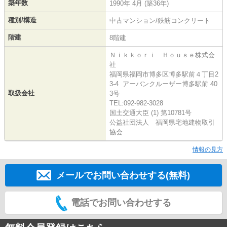
築年数
1990年 4月 (築36年)
種別/構造
中古マンション/鉄筋コンクリート
階建
8階建
Ｎｉｋｋｏｒｉ Ｈｏｕｓｅ株式会
社
福岡県福岡市博多区博多駅前４丁目2
3-4 アーバンクルーザー博多駅前 40
取扱会社
3号
TEL:092-982-3028
国土交通大臣 (1) 第10781号
公益社団法人 福岡県宅地建物取引
協会
情報の見方
メールでお問い合わせする(無料)
電話でお問い合わせする