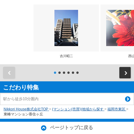
吉川昭二
西
前
こだわり特集
駅から徒歩10分圏内
Nikkori House株式会社TOP
>
(マンション(売買))地域から探す
>
福岡市東区
>
東峰マンション香住ヶ丘
ページトップに戻る