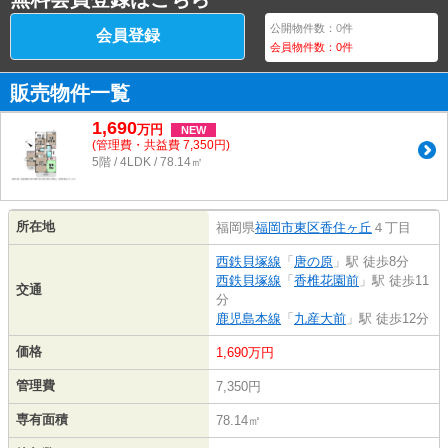
公開物件数：
0
件
会員登録
会員物件数：
0
件
販売物件一覧
1,690
万
円
NEW
(管理費・共益費 7,350円)
5階 / 4LDK / 78.14㎡
所在地
福岡県
福岡市東区
香住ヶ丘
４丁目
西鉄貝塚線
「
唐の原
」駅 徒歩8分
西鉄貝塚線
「
香椎花園前
」駅 徒歩11
交通
分
鹿児島本線
「
九産大前
」駅 徒歩12分
価格
1,690万円
管理費
7,350円
専有面積
78.14㎡