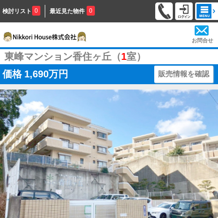
0
0
検討リスト
最近見た物件
お問合せ
東峰マンション香住ヶ丘（
1
室）
価格
1,690万円
販売情報を確認