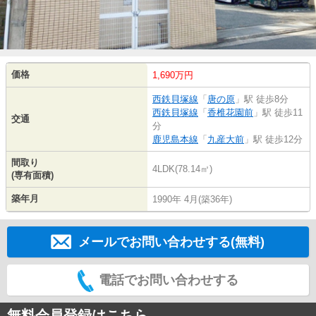
価格
1,690万円
西鉄貝塚線
「
唐の原
」駅 徒歩8分
西鉄貝塚線
「
香椎花園前
」駅 徒歩11
交通
分
鹿児島本線
「
九産大前
」駅 徒歩12分
間取り
4LDK(78.14㎡)
(専有面積)
築年月
1990年 4月(築36年)
メールでお問い合わせする(無料)
電話でお問い合わせする
無料会員登録はこちら