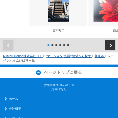
吉川昭二
西
前
Nikkori House株式会社TOP
>
(マンション(売買))地域から探す
>
新座市
>
レー
ベンハイムひばりヶ丘
ページトップに戻る
営業時間:9:30～20：00
定休日:なし
ホーム
会社概要