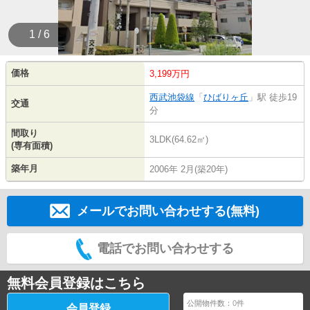
1 / 6
価格
3,199万円
西武池袋線
「
ひばりヶ丘
」駅 徒歩19
交通
分
間取り
3LDK(64.62㎡)
(専有面積)
築年月
2006年 2月(築20年)
メールでお問い合わせする(無料)
電話でお問い合わせする
無料会員登録はこちら
公開物件数：
0
件
会員登録