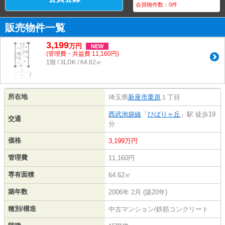
会員物件数：
0
件
販売物件一覧
3,199
万
円
NEW
(管理費・共益費 11,160円)
1階 / 3LDK / 64.62㎡
所在地
埼玉県
新座市
栗原
１丁目
西武池袋線
「
ひばりヶ丘
」駅 徒歩19
交通
分
価格
3,199万円
管理費
11,160円
専有面積
64.62㎡
築年数
2006年 2月 (築20年)
種別/構造
中古マンション/鉄筋コンクリート