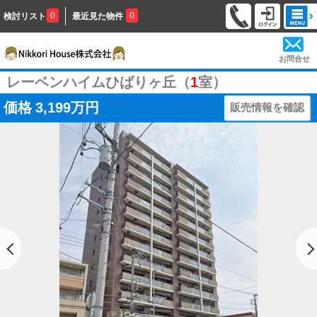
0
0
検討リスト
最近見た物件
お問合せ
レーベンハイムひばりヶ丘（
1
室）
価格
3,199万円
販売情報を確認