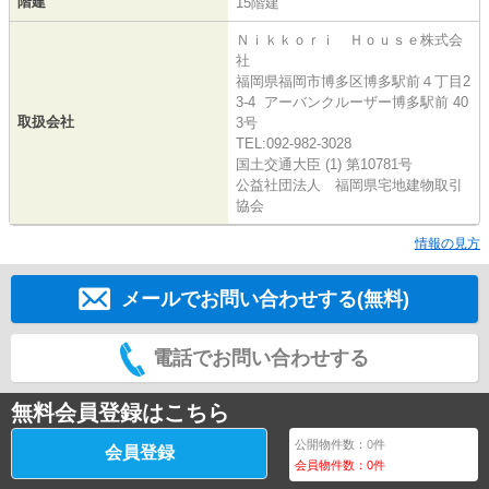
階建
15階建
Ｎｉｋｋｏｒｉ Ｈｏｕｓｅ株式会
社
福岡県福岡市博多区博多駅前４丁目2
3-4 アーバンクルーザー博多駅前 40
取扱会社
3号
TEL:092-982-3028
国土交通大臣 (1) 第10781号
公益社団法人 福岡県宅地建物取引
協会
情報の見方
メールでお問い合わせする(無料)
電話でお問い合わせする
無料会員登録はこちら
公開物件数：
0
件
会員登録
会員物件数：
0
件