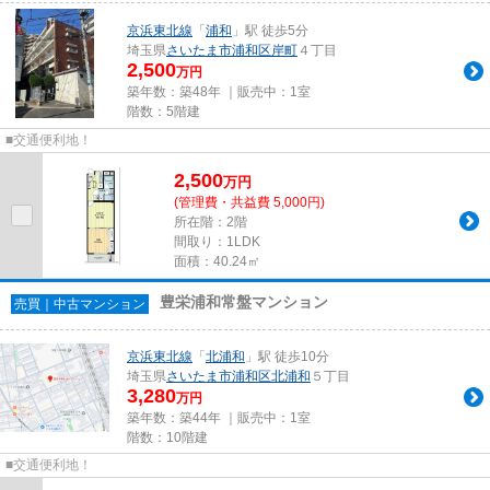
京浜東北線
「
浦和
」駅 徒歩5分
埼玉県
さいたま市浦和区
岸町
４丁目
2,500
万円
築年数：築48年 ｜販売中：
1室
階数：5階建
■交通便利地！
2,500
万
円
(管理費・共益費 5,000円)
所在階：2階
間取り：1LDK
面積：40.24㎡
豊栄浦和常盤マンション
売買｜中古マンション
京浜東北線
「
北浦和
」駅 徒歩10分
埼玉県
さいたま市浦和区
北浦和
５丁目
3,280
万円
築年数：築44年 ｜販売中：
1室
階数：10階建
■交通便利地！