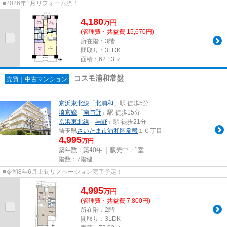
■2026年1月リフォーム済！
4,180
万
円
(管理費・共益費 15,670円)
所在階：3階
間取り：3LDK
面積：62.13㎡
コスモ浦和常盤
売買｜中古マンション
京浜東北線
「
北浦和
」駅 徒歩5分
埼京線
「
南与野
」駅 徒歩15分
京浜東北線
「
与野
」駅 徒歩21分
埼玉県
さいたま市浦和区
常盤
１０丁目
4,995
万円
築年数：築40年 ｜販売中：
1室
階数：7階建
■令和8年6月上旬リノベーション完了予定！
4,995
万
円
(管理費・共益費 7,800円)
所在階：2階
間取り：3LDK