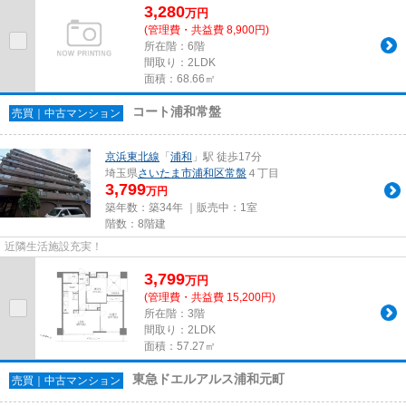
3,280
万
円
(管理費・共益費 8,900円)
所在階：6階
間取り：2LDK
面積：68.66㎡
コート浦和常盤
売買｜中古マンション
京浜東北線
「
浦和
」駅 徒歩17分
埼玉県
さいたま市浦和区
常盤
４丁目
3,799
万円
築年数：築34年 ｜販売中：
1室
階数：8階建
近隣生活施設充実！
3,799
万
円
(管理費・共益費 15,200円)
所在階：3階
間取り：2LDK
面積：57.27㎡
東急ドエルアルス浦和元町
売買｜中古マンション