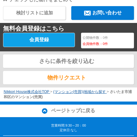
検討リストに追加
お問い合わせ
無料会員登録はこちら
公開物件数：
0
件
会員登録
会員物件数：
0
件
さらに条件を絞り込む
物件リクエスト
Nikkori House株式会社TOP
>
(マンション(売買))地域から探す
>
さいたま市浦
和区のマンション(売買)
ページトップに戻る
営業時間:9:30～20：00
定休日:なし