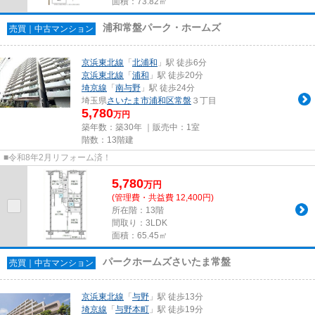
面積：73.82㎡
浦和常盤パーク・ホームズ
売買｜中古マンション
京浜東北線
「
北浦和
」駅 徒歩6分
京浜東北線
「
浦和
」駅 徒歩20分
埼京線
「
南与野
」駅 徒歩24分
埼玉県
さいたま市浦和区
常盤
３丁目
5,780
万円
築年数：築30年 ｜販売中：
1室
階数：13階建
■令和8年2月リフォーム済！
5,780
万
円
(管理費・共益費 12,400円)
所在階：13階
間取り：3LDK
面積：65.45㎡
パークホームズさいたま常盤
売買｜中古マンション
京浜東北線
「
与野
」駅 徒歩13分
埼京線
「
与野本町
」駅 徒歩19分