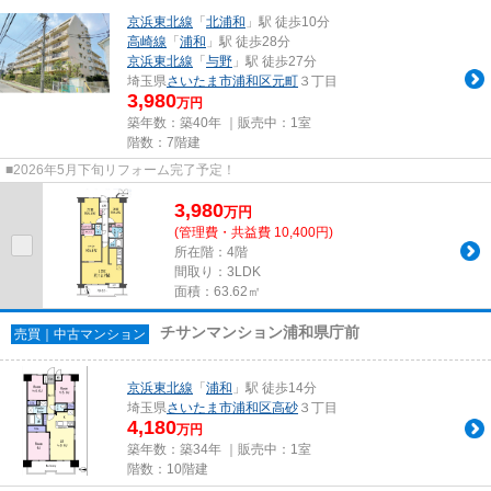
京浜東北線
「
北浦和
」駅 徒歩10分
高崎線
「
浦和
」駅 徒歩28分
京浜東北線
「
与野
」駅 徒歩27分
埼玉県
さいたま市浦和区
元町
３丁目
3,980
万円
築年数：築40年 ｜販売中：
1室
階数：7階建
■2026年5月下旬リフォーム完了予定！
3,980
万
円
(管理費・共益費 10,400円)
所在階：4階
間取り：3LDK
面積：63.62㎡
チサンマンション浦和県庁前
売買｜中古マンション
京浜東北線
「
浦和
」駅 徒歩14分
埼玉県
さいたま市浦和区
高砂
３丁目
4,180
万円
築年数：築34年 ｜販売中：
1室
階数：10階建