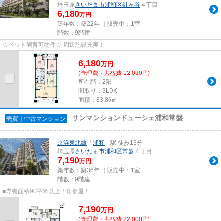
埼玉県
さいたま市浦和区
針ヶ谷
４丁目
6,180
万円
築年数：築22年 ｜販売中：
1室
階数：9階建
☆ペット飼育可物件☆ 周辺施設充実！
6,180
万
円
(管理費・共益費 12,080円)
所在階：2階
間取り：3LDK
面積：83.86㎡
サンマンションドューシェ浦和常盤
売買｜中古マンション
京浜東北線
「
浦和
」駅 徒歩13分
埼玉県
さいたま市浦和区
常盤
４丁目
7,190
万円
築年数：築36年 ｜販売中：
1室
階数：9階建
■専有面積90平米以上！角部屋！
7,190
万
円
(管理費・共益費 22,000円)