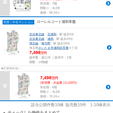
所在階：7階
間取り：4LDK
面積：96.24㎡
ローレルコート浦和常盤
売買｜中古マンション
京浜東北線
「
北浦和
」駅 徒歩5分
京浜東北線
「
浦和
」駅 徒歩24分
埼京線
「
南与野
」駅 徒歩19分
埼玉県
さいたま市浦和区
常盤
９丁目
7,498
万円
築年数：築11年 ｜販売中：
1室
階数：14階建
■交通便利地！
7,498
万
円
(管理費・共益費 13,100円)
所在階：6階
間取り：3LDK
面積：70.24㎡
該当公開件数
10
棟 販売数
10
件
1-10
棟表示
チェックした物件をまとめて