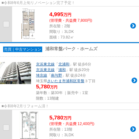
■令和8年6月上旬リノベーション完了予定！
4,995
万
円
(管理費・共益費 7,800円)
所在階：2階
間取り：3LDK
面積：73.82㎡
浦和常盤パーク・ホームズ
売買｜中古マンション
京浜東北線
「
北浦和
」駅 徒歩6分
京浜東北線
「
浦和
」駅 徒歩20分
埼京線
「
南与野
」駅 徒歩24分
埼玉県
さいたま市浦和区
常盤
３丁目
5,780
万円
築年数：築30年 ｜販売中：
1室
階数：13階建
■令和8年2月リフォーム済！
5,780
万
円
(管理費・共益費 12,400円)
所在階：13階
間取り：3LDK