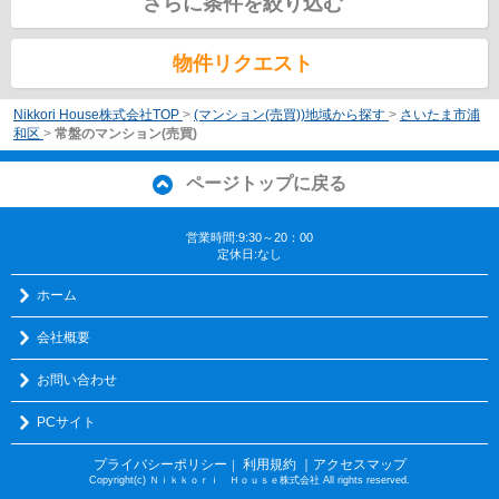
さらに条件を絞り込む
物件リクエスト
Nikkori House株式会社TOP
>
(マンション(売買))地域から探す
>
さいたま市浦
和区
>
常盤のマンション(売買)
ページトップに戻る
営業時間:9:30～20：00
定休日:なし
ホーム
会社概要
お問い合わせ
PCサイト
プライバシーポリシー
利用規約
｜アクセスマップ
｜
Copyright(c) Ｎｉｋｋｏｒｉ Ｈｏｕｓｅ株式会社 All rights reserved.