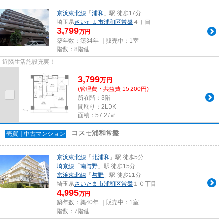
京浜東北線
「
浦和
」駅 徒歩17分
埼玉県
さいたま市浦和区
常盤
４丁目
3,799
万円
築年数：築34年 ｜販売中：
1室
階数：8階建
近隣生活施設充実！
3,799
万
円
(管理費・共益費 15,200円)
所在階：3階
間取り：2LDK
面積：57.27㎡
コスモ浦和常盤
売買｜中古マンション
京浜東北線
「
北浦和
」駅 徒歩5分
埼京線
「
南与野
」駅 徒歩15分
京浜東北線
「
与野
」駅 徒歩21分
埼玉県
さいたま市浦和区
常盤
１０丁目
4,995
万円
築年数：築40年 ｜販売中：
1室
階数：7階建