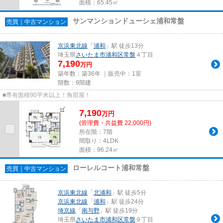
面積：65.45㎡
サンマンションドューシェ浦和常盤
売買｜中古マンション
京浜東北線
「
浦和
」駅 徒歩13分
埼玉県
さいたま市浦和区
常盤
４丁目
7,190
万円
築年数：築36年 ｜販売中：
1室
階数：9階建
■専有面積90平米以上！角部屋！
7,190
万
円
(管理費・共益費 22,000円)
所在階：7階
間取り：4LDK
面積：96.24㎡
ローレルコート浦和常盤
売買｜中古マンション
京浜東北線
「
北浦和
」駅 徒歩5分
京浜東北線
「
浦和
」駅 徒歩24分
埼京線
「
南与野
」駅 徒歩19分
埼玉県
さいたま市浦和区
常盤
９丁目