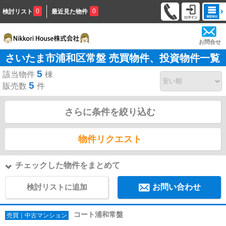
0
0
検討リスト
最近見た物件
お問合せ
さいたま市浦和区常盤 売買物件、投資物件一覧
5
該当物件
棟
5
販売数
件
さらに条件を絞り込む
物件リクエスト
チェックした物件をまとめて
検討リストに追加
お問い合わせ
コート浦和常盤
売買｜中古マンション