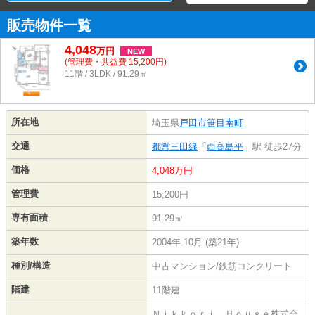
販売物件一覧
4,048
万
円
NEW
(管理費・共益費 15,200円)
11階 / 3LDK / 91.29㎡
所在地
埼玉県
戸田市
笹目南町
交通
都営三田線
「
西高島平
」駅 徒歩27分
価格
4,048万円
管理費
15,200円
専有面積
91.29㎡
築年数
2004年 10月 (築21年)
種別/構造
中古マンション/鉄筋コンクリート
階建
11階建
Ｎｉｋｋｏｒｉ Ｈｏｕｓｅ株式会