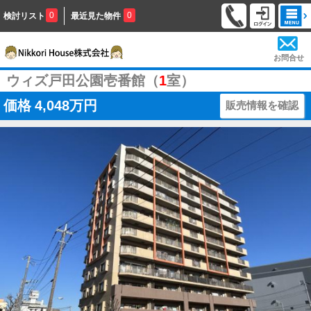
0
0
検討リスト
最近見た物件
お問合せ
ウィズ戸田公園壱番館（
1
室）
価格
4,048万円
販売情報を確認