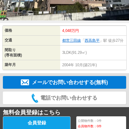
価格
4,048万円
交通
都営三田線
「
西高島平
」駅 徒歩27分
間取り
3LDK(91.29㎡)
(専有面積)
築年月
2004年 10月(築21年)
メールでお問い合わせする(無料)
電話でお問い合わせする
無料会員登録はこちら
公開物件数：
0
件
会員登録
会員物件数：
0
件