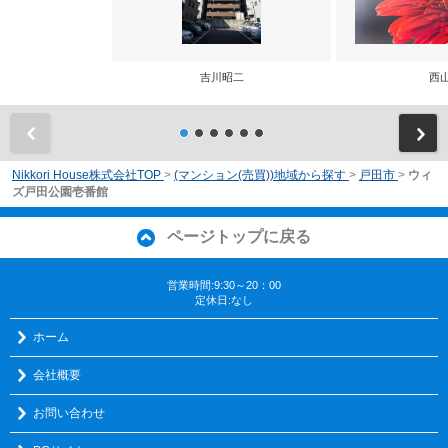
吉川昭二
西
前
Nikkori House株式会社TOP
>
(マンション(売買))地域から探す
>
戸田市
>
ウィ
ズ戸田公園壱番館
ページトップに戻る
営業時間:9:30～20：00
定休日:なし
ホーム
会社概要
お問い合わせ