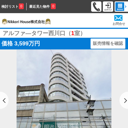
0
0
検討リスト
最近見た物件
お問合せ
アルファ―タワー西川口（
1
室）
価格
3,599万円
販売情報を確認