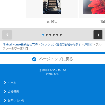
吉川昭二
西
前
Nikkori House株式会社TOP
>
(マンション(売買))地域から探す
>
戸田市
>
アル
ファ―タワー西川口
ページトップに戻る
営業時間:9:30～20：00
定休日:なし
ホーム
会社概要
お問い合わせ