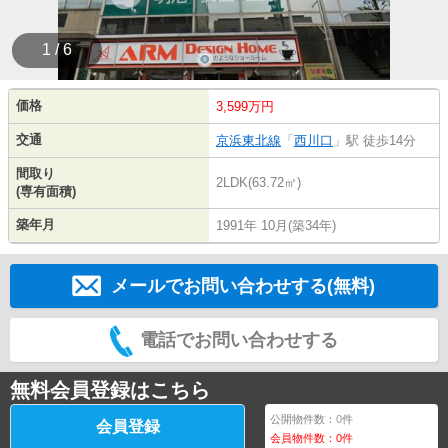
1 / 6
価格
3,599万円
交通
京浜東北線
「
西川口
」駅 徒歩14分
間取り
2LDK(63.72㎡)
(専有面積)
築年月
1991年 10月(築34年)
メールでお問い合わせする(無料)
電話でお問い合わせする
無料会員登録はこちら
公開物件数：
0
件
会員登録
会員物件数：
0
件