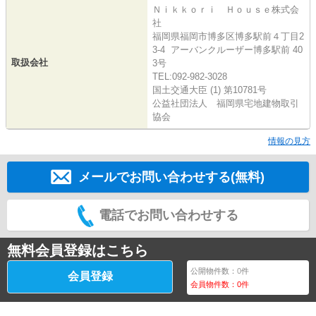
Ｎｉｋｋｏｒｉ Ｈｏｕｓｅ株式会
社
福岡県福岡市博多区博多駅前４丁目2
3-4 アーバンクルーザー博多駅前 40
取扱会社
3号
TEL:092-982-3028
国土交通大臣 (1) 第10781号
公益社団法人 福岡県宅地建物取引
協会
情報の見方
メールでお問い合わせする(無料)
電話でお問い合わせする
無料会員登録はこちら
公開物件数：
0
件
会員登録
会員物件数：
0
件