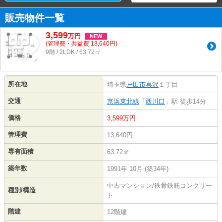
販売物件一覧
3,599
万
円
NEW
(管理費・共益費 13,640円)
9階 / 2LDK / 63.72㎡
所在地
埼玉県
戸田市
喜沢
１丁目
交通
京浜東北線
「
西川口
」駅 徒歩14分
価格
3,599万円
管理費
13,640円
専有面積
63.72㎡
築年数
1991年 10月 (築34年)
中古マンション/鉄骨鉄筋コンクリー
種別/構造
ト
階建
12階建