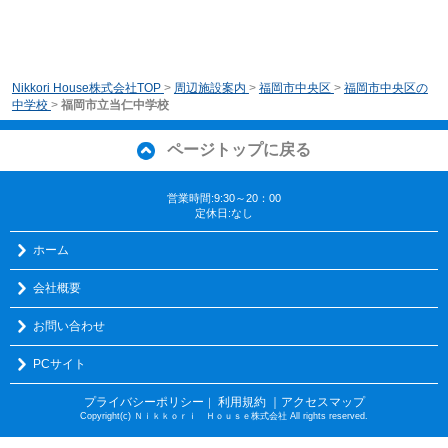
Nikkori House株式会社TOP
>
周辺施設案内
>
福岡市中央区
>
福岡市中央区の
中学校
>
福岡市立当仁中学校
ページトップに戻る
営業時間:9:30～20：00
定休日:なし
ホーム
会社概要
お問い合わせ
PCサイト
プライバシーポリシー
利用規約
｜アクセスマップ
｜
Copyright(c) Ｎｉｋｋｏｒｉ Ｈｏｕｓｅ株式会社 All rights reserved.