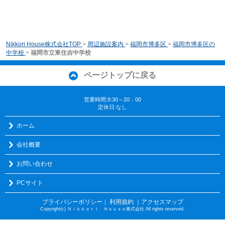
Nikkori House株式会社TOP
>
周辺施設案内
>
福岡市博多区
>
福岡市博多区の
中学校
>
福岡市立東住吉中学校
ページトップに戻る
営業時間:9:30～20：00
定休日:なし
ホーム
会社概要
お問い合わせ
PCサイト
プライバシーポリシー
利用規約
｜アクセスマップ
｜
Copyright(c) Ｎｉｋｋｏｒｉ Ｈｏｕｓｅ株式会社 All rights reserved.