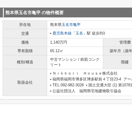
熊本県玉名市亀甲
の物件概要
所在地
熊本県
玉名市
亀甲
鹿児島本線
「
玉名
」駅 徒歩8分
交通
価格
1,140万円
管理費
専有面積
65.12㎡
築年月（築
中古マンション / 鉄筋コンク
種別/構造
階建
リート
Ｎｉｋｋｏｒｉ Ｈｏｕｓｅ株式会社
福岡県福岡市博多区博多駅前４丁目23-4 アー
取扱会社
TEL:092-982-3028
国土交通大臣 (1) 第1078
公益社団法人 福岡県宅地建物取引協会