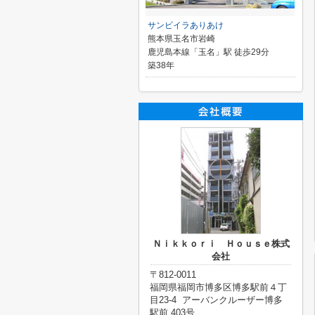
サンビイラありあけ
熊本県玉名市岩崎
鹿児島本線「玉名」駅 徒歩29分
築38年
Ｎｉｋｋｏｒｉ Ｈｏｕｓｅ株式
会社
〒812-0011
福岡県福岡市博多区博多駅前４丁
目23-4 アーバンクルーザー博多
駅前 403号