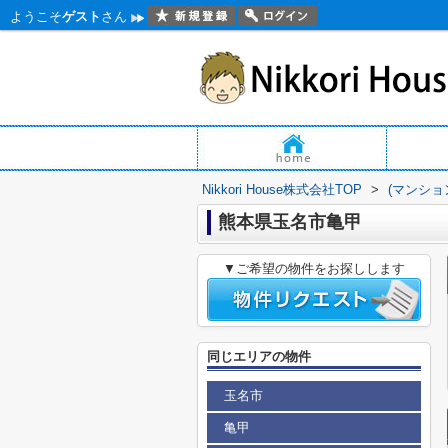
ようこそ
ゲスト
さん
Nikkori House株式会社TOP
>
(マンショ
熊本県玉名市亀甲
▼ご希望の物件をお探しします
同じエリアの物件
玉名市
亀甲