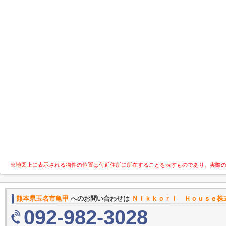
※地図上に表示される物件の位置は付近住所に所在することを表すものであり、実際
熊本県玉名市亀甲
へのお問い合わせは
Ｎｉｋｋｏｒｉ Ｈｏｕｓｅ株
092-982-3028