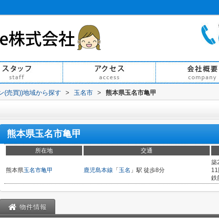
ン(売買))地域から探す
>
玉名市
>
熊本県玉名市亀甲
熊本県玉名市亀甲
所在地
交通
築
熊本県
玉名市
亀甲
鹿児島本線
「
玉名
」駅 徒歩8分
1
鉄
物件情報