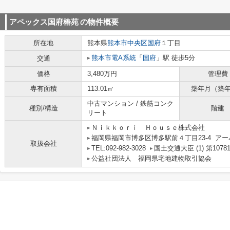
アペックス国府椿苑
の物件概要
所在地
熊本県
熊本市中央区
国府
１丁目
熊本市電A系統
「
国府
」駅 徒歩5分
交通
価格
3,480万円
管理費
専有面積
113.01㎡
築年月（築
中古マンション / 鉄筋コンク
種別/構造
階建
リート
Ｎｉｋｋｏｒｉ Ｈｏｕｓｅ株式会社
福岡県福岡市博多区博多駅前４丁目23-4 アー
取扱会社
TEL:092-982-3028
国土交通大臣 (1) 第1078
公益社団法人 福岡県宅地建物取引協会