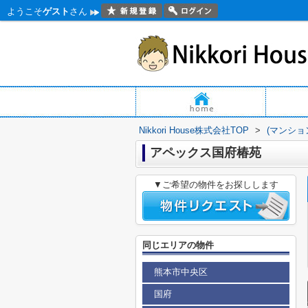
ようこそ
ゲスト
さん
Nikkori House株式会社TOP
>
(マンショ
アペックス国府椿苑
▼ご希望の物件をお探しします
同じエリアの物件
熊本市中央区
国府