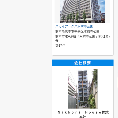
スカイアークス水前寺公園
熊本県熊本市中央区水前寺公園
熊本市電A系統「水前寺公園」駅 徒歩2
分
築17年
Ｎｉｋｋｏｒｉ Ｈｏｕｓｅ株式
会社