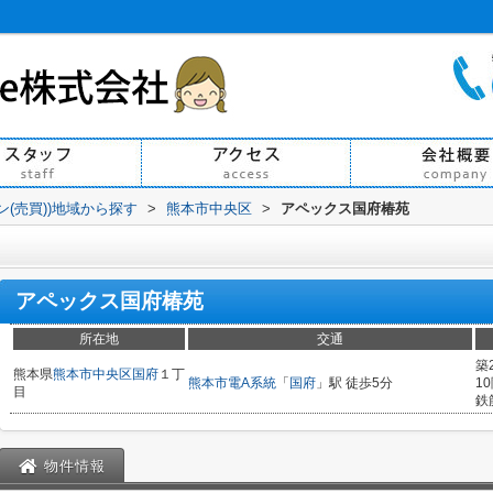
ン(売買))地域から探す
>
熊本市中央区
>
アペックス国府椿苑
アペックス国府椿苑
所在地
交通
築
熊本県
熊本市中央区
国府
１丁
熊本市電A系統
「
国府
」駅 徒歩5分
1
目
鉄
物件情報