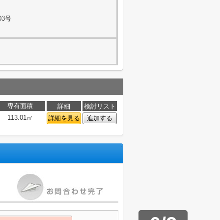
03号
専有面積
詳細
検討リスト
113.01㎡
詳細を見る
追加する