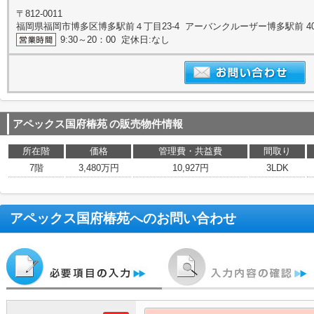
〒812-0011
福岡県福岡市博多区博多駅前４丁目23-4 アーバンクルーザー博多駅前 4
9:30～20：00 定休日:なし
アペックス国府椿苑
の販売物件情報
所在階
価格
管理費・共益費
間取り
7階
3,480万円
10,927円
3LDK
アペックス国府椿苑
へのお問い合わせ