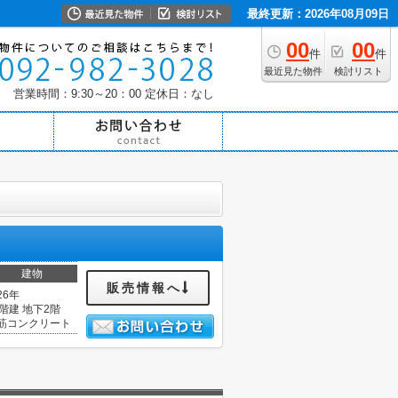
最終更新：2026年08月09日
00
00
件
件
最近見た物件
検討リスト
営業時間：9:30～20：00
定休日：なし
建物
販売情報へ
26年
0階建 地下2階
筋コンクリート