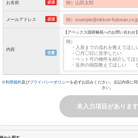
お名前
必須
メールアドレス
必須
【アペックス国府椿苑へのお問い合わせ
内容
任意
※
利用規約
及び
プライバシーポリシー
を必ずお読みください。左記内容に同
さい。
未入力項目がありま
件から探す