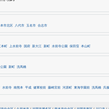
熊本市北区
八代市
玉名市
合志市
江本町
上水前寺
国府
新大江
新町
水前寺公園
保田窪
本山町
寺公園
新町
洗馬橋
前
水前寺
南熊本
平成
健軍校前
藤崎宮前
河原町
東海学園前
洗馬橋
呉
岡市中央区
/
久留米市
/
福岡市博多区
/
熊本市中央区
/
福岡市東区
/
川口市
/