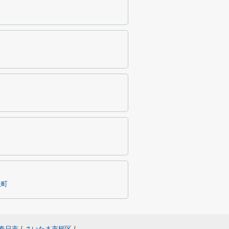
服町
春日市
/
さいたま市桜区
/