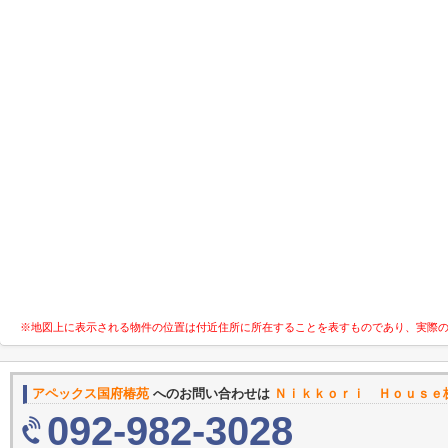
※地図上に表示される物件の位置は付近住所に所在することを表すものであり、実際
アペックス国府椿苑
へのお問い合わせは
Ｎｉｋｋｏｒｉ Ｈｏｕｓｅ
092-982-3028