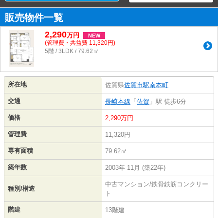
販売物件一覧
2,290
万
円
NEW
(管理費・共益費 11,320円)
5階 / 3LDK / 79.62㎡
所在地
佐賀県
佐賀市
駅南本町
交通
長崎本線
「
佐賀
」駅 徒歩6分
価格
2,290万円
管理費
11,320円
専有面積
79.62㎡
築年数
2003年 11月 (築22年)
中古マンション/鉄骨鉄筋コンクリー
種別/構造
ト
階建
13階建