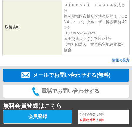
Ｎｉｋｋｏｒｉ Ｈｏｕｓｅ株式会
社
福岡県福岡市博多区博多駅前４丁目2
3-4 アーバンクルーザー博多駅前 40
取扱会社
3号
TEL:092-982-3028
国土交通大臣 (1) 第10781号
公益社団法人 福岡県宅地建物取引
協会
情報の見方
メールでお問い合わせする(無料)
電話でお問い合わせする
無料会員登録はこちら
公開物件数：
0
件
会員登録
会員物件数：
0
件