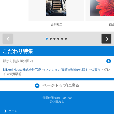
吉川昭二
西
前
こだわり特集
駅から徒歩10分圏内
Nikkori House株式会社TOP
>
(マンション(売買))地域から探す
>
佐賀市
>
グレ
イス佐賀駅前
ページトップに戻る
営業時間:9:30～20：00
定休日:なし
ホーム