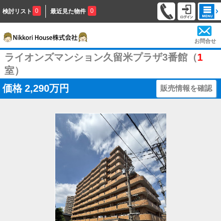
0
0
検討リスト
最近見た物件
お問合せ
ライオンズマンション久留米プラザ3番館（
1
室）
価格
2,290万円
販売情報を確認