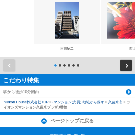
吉川昭二
西
前
こだわり特集
駅から徒歩10分圏内
Nikkori House株式会社TOP
>
(マンション(売買))地域から探す
>
久留米市
>
ラ
イオンズマンション久留米プラザ3番館
ページトップに戻る