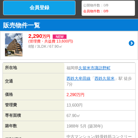
公開物件数：
0
件
会員登録
会員物件数：
0
件
販売物件一覧
2,290
万
円
NEW
(管理費・共益費 13,600円)
8階 / 3LDK / 67.90㎡
所在地
福岡県
久留米市
諏訪野町
西鉄大牟田線
「
西鉄久留米
」駅 徒歩
交通
7分
価格
2,290万円
管理費
13,600円
専有面積
67.90㎡
築年数
1988年 5月 (築38年)
中古マンション/鉄骨鉄筋コンクリー