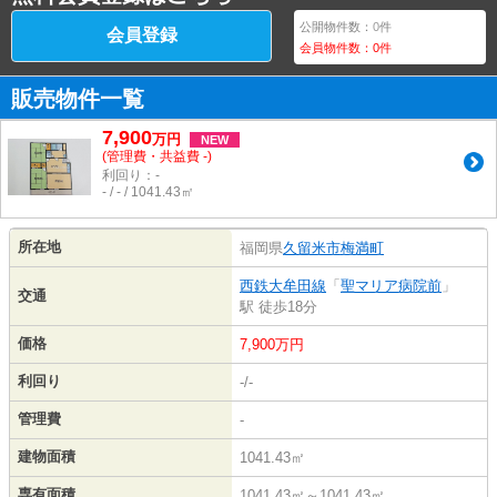
公開物件数：
0
件
会員登録
会員物件数：
0
件
販売物件一覧
7,900
万
円
NEW
(管理費・共益費 -)
利回り：-
- / - / 1041.43㎡
所在地
福岡県
久留米市
梅満町
西鉄大牟田線
「
聖マリア病院前
」
交通
駅 徒歩18分
価格
7,900万円
利回り
-/-
管理費
-
建物面積
1041.43㎡
専有面積
1041.43㎡～1041.43㎡