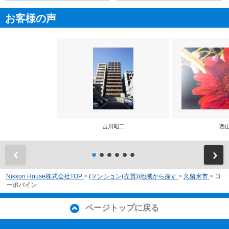
お客様の声
吉川昭二
西
前
Nikkori House株式会社TOP
>
(マンション(売買))地域から探す
>
久留米市
>
コ
ーポパイン
ページトップに戻る