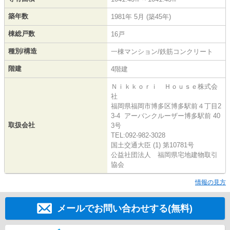
築年数
1981年 5月 (築45年)
棟総戸数
16戸
種別/構造
一棟マンション/鉄筋コンクリート
階建
4階建
Ｎｉｋｋｏｒｉ Ｈｏｕｓｅ株式会
社
福岡県福岡市博多区博多駅前４丁目2
3-4 アーバンクルーザー博多駅前 40
取扱会社
3号
TEL:092-982-3028
国土交通大臣 (1) 第10781号
公益社団法人 福岡県宅地建物取引
協会
情報の見方
メールでお問い合わせする(無料)