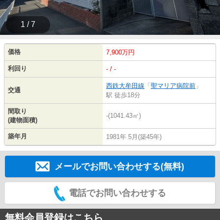
1 / 7
価格
7,900万円
利回り
- / -
西鉄大牟田線
「
聖マリア病院前
」
交通
駅 徒歩18分
間取り
-(1041.43㎡)
(建物面積)
築年月
1981年 5月(築45年)
メールでお問い合わせする(無料)
電話でお問い合わせする
無料会員登録はこちら