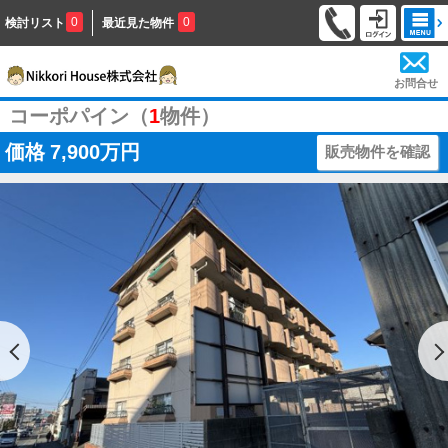
0
0
検討リスト
最近見た物件
お問合せ
コーポパイン（
1
物件）
価格
7,900万円
販売物件を確認