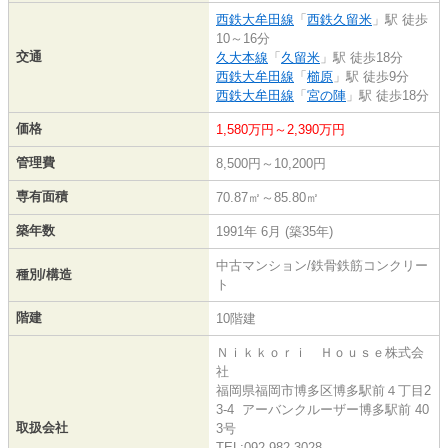
西鉄大牟田線
「
西鉄久留米
」駅 徒歩
10～16分
交通
久大本線
「
久留米
」駅 徒歩18分
西鉄大牟田線
「
櫛原
」駅 徒歩9分
西鉄大牟田線
「
宮の陣
」駅 徒歩18分
価格
1,580万円～2,390万円
管理費
8,500円～10,200円
専有面積
70.87㎡～85.80㎡
築年数
1991年 6月 (築35年)
中古マンション/鉄骨鉄筋コンクリー
種別/構造
ト
階建
10階建
Ｎｉｋｋｏｒｉ Ｈｏｕｓｅ株式会
社
福岡県福岡市博多区博多駅前４丁目2
3-4 アーバンクルーザー博多駅前 40
取扱会社
3号
TEL:092-982-3028