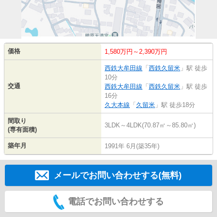
価格
1,580万円～2,390万円
西鉄大牟田線
「
西鉄久留米
」駅 徒歩
10分
交通
西鉄大牟田線
「
西鉄久留米
」駅 徒歩
16分
久大本線
「
久留米
」駅 徒歩18分
間取り
3LDK～4LDK(70.87㎡～85.80㎡)
(専有面積)
築年月
1991年 6月(築35年)
メールでお問い合わせする(無料)
電話でお問い合わせする