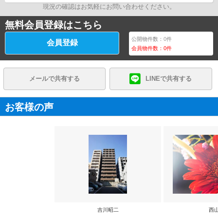
現況の確認はお気軽にお問い合わせください。
無料会員登録はこちら
公開物件数：
0
件
会員登録
会員物件数：
0
件
メールで共有する
LINEで共有する
お客様の声
吉川昭二
西