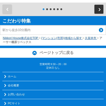
前
こだわり特集
駅から徒歩10分圏内
Nikkori House株式会社TOP
>
(マンション(売買))地域から探す
>
久留米市
>
ア
ーサー櫛原リベックス
ページトップに戻る
営業時間:9:30～20：00
定休日:なし
ホーム
会社概要
お問い合わせ
PCサイト