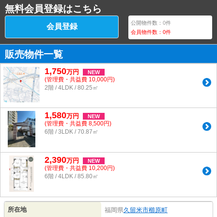
無料会員登録はこちら
公開物件数：
0
件
会員登録
会員物件数：
0
件
販売物件一覧
1,750
万
円
NEW
(管理費・共益費 10,000円)
2階 / 4LDK / 80.25㎡
1,580
万
円
NEW
(管理費・共益費 8,500円)
6階 / 3LDK / 70.87㎡
2,390
万
円
NEW
(管理費・共益費 10,200円)
6階 / 4LDK / 85.80㎡
所在地
福岡県
久留米市
櫛原町