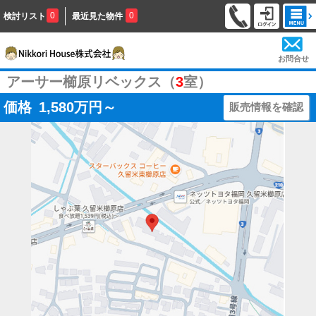
0
0
検討リスト
最近見た物件
お問合せ
アーサー櫛原リベックス（
3
室）
価格
1,580
万円～
販売情報を確認