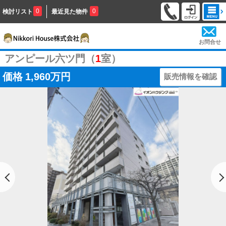
0
0
検討リスト
最近見た物件
お問合せ
アンピール六ツ門（
1
室）
価格
1,960万円
販売情報を確認