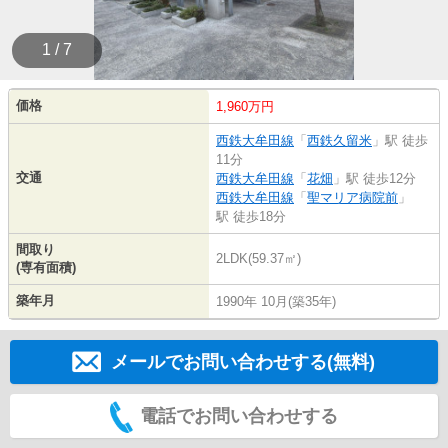
1 / 7
価格
1,960万円
西鉄大牟田線
「
西鉄久留米
」駅 徒歩
11分
交通
西鉄大牟田線
「
花畑
」駅 徒歩12分
西鉄大牟田線
「
聖マリア病院前
」
駅 徒歩18分
間取り
2LDK(59.37㎡)
(専有面積)
築年月
1990年 10月(築35年)
メールでお問い合わせする(無料)
電話でお問い合わせする