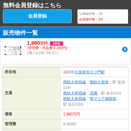
無料会員登録はこちら
公開物件数：
0
件
会員登録
会員物件数：
0
件
販売物件一覧
1,960
万
円
NEW
(管理費・共益費 8,300円)
2階 / 2LDK / 59.37㎡
所在地
福岡県
久留米市
六ツ門町
西鉄大牟田線
「
西鉄久留米
」駅 徒歩
11分
交通
西鉄大牟田線
「
花畑
」駅 徒歩12分
西鉄大牟田線
「
聖マリア病院前
」
駅 徒歩18分
価格
1,960万円
管理費
8,300円