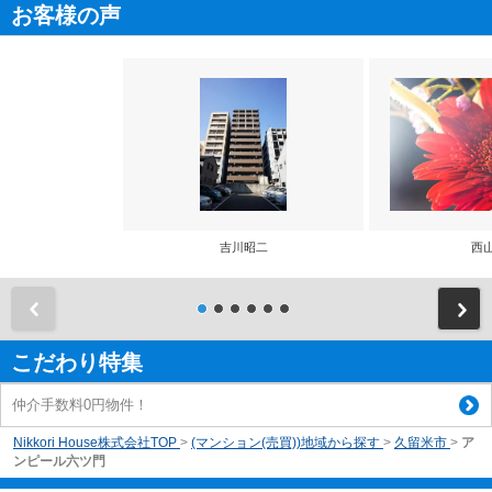
お客様の声
吉川昭二
西
前
こだわり特集
仲介手数料0円物件！
Nikkori House株式会社TOP
>
(マンション(売買))地域から探す
>
久留米市
>
ア
ンピール六ツ門