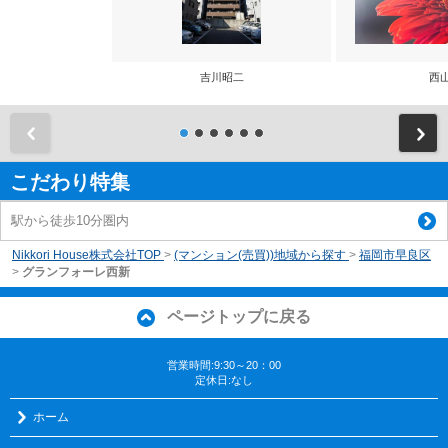
吉川昭二
西
前
こだわり特集
駅から徒歩10分圏内
Nikkori House株式会社TOP
>
(マンション(売買))地域から探す
>
福岡市早良区
>
グランフォーレ西新
ページトップに戻る
営業時間:9:30～20：00
定休日:なし
ホーム