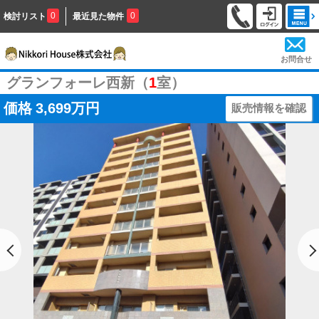
0
0
検討リスト
最近見た物件
お問合せ
グランフォーレ西新（
1
室）
価格
3,699万円
販売情報を確認