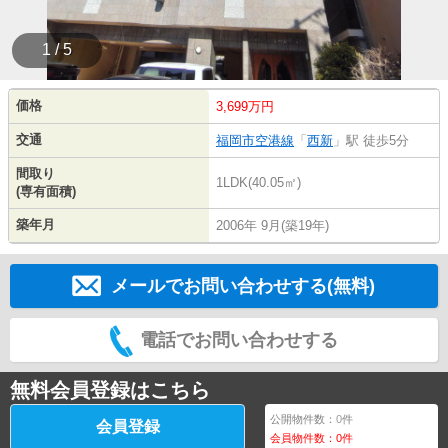
1 / 5
価格
3,699万円
交通
福岡市空港線
「
西新
」駅 徒歩5分
間取り
1LDK(40.05㎡)
(専有面積)
築年月
2006年 9月(築19年)
メールでお問い合わせする(無料)
電話でお問い合わせする
無料会員登録はこちら
公開物件数：
0
件
会員登録
会員物件数：
0
件