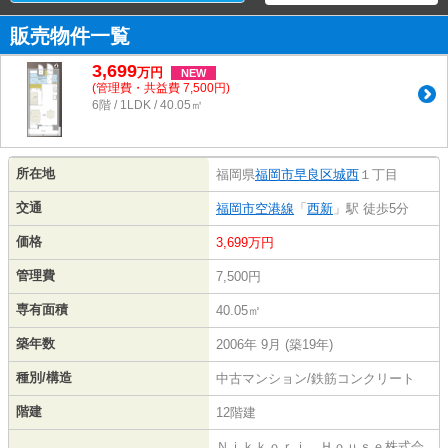
販売物件一覧
3,699
万
円
NEW
(管理費・共益費 7,500円)
6階 / 1LDK / 40.05㎡
所在地
福岡県
福岡市早良区
城西
１丁目
交通
福岡市空港線
「
西新
」駅 徒歩5分
価格
3,699万円
管理費
7,500円
専有面積
40.05㎡
築年数
2006年 9月 (築19年)
種別/構造
中古マンション/鉄筋コンクリート
階建
12階建
Ｎｉｋｋｏｒｉ Ｈｏｕｓｅ株式会