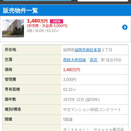
販売物件一覧
1,480
万
円
NEW
(管理費・共益費 3,000円)
3階 / 3LDK / 63.22㎡
所在地
福岡県
福岡市南区
多賀
２丁目
交通
西鉄大牟田線
「
高宮
」駅 徒歩15分
価格
1,480万円
管理費
3,000円
専有面積
63.22㎡
築年数
1972年 12月 (築53年)
種別/構造
中古マンション/鉄筋コンクリート
階建
5階建
Ｎｉｋｋｏｒｉ Ｈｏｕｓｅ株式会