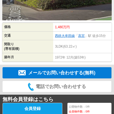
価格
1,480万円
交通
西鉄大牟田線
「
高宮
」駅 徒歩15分
間取り
3LDK(63.22㎡)
(専有面積)
築年月
1972年 12月(築53年)
メールでお問い合わせする(無料)
電話でお問い合わせする
無料会員登録はこちら
公開物件数：
0
件
会員登録
会員物件数：
0
件