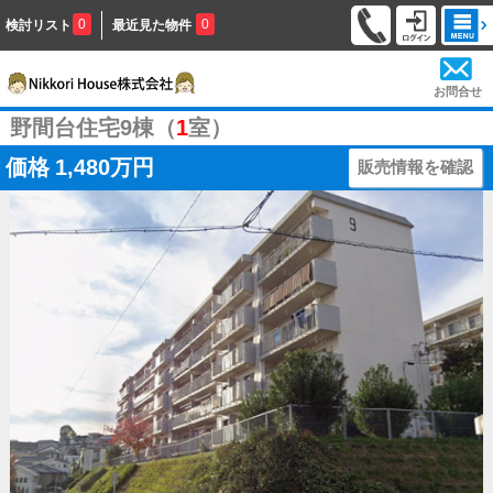
0
0
検討リスト
最近見た物件
お問合せ
野間台住宅9棟（
1
室）
価格
1,480万円
販売情報を確認