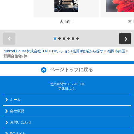
吉川昭二
西
前
Nikkori House株式会社TOP
>
(マンション(売買))地域から探す
>
福岡市南区
>
野間台住宅9棟
ページトップに戻る
営業時間:9:30～20：00
定休日:なし
ホーム
会社概要
お問い合わせ
PCサイト