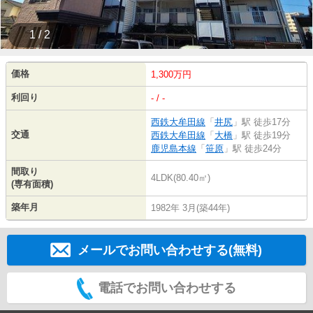
1 / 2
価格
1,300万円
利回り
- / -
西鉄大牟田線
「
井尻
」駅 徒歩17分
交通
西鉄大牟田線
「
大橋
」駅 徒歩19分
鹿児島本線
「
笹原
」駅 徒歩24分
間取り
4LDK(80.40㎡)
(専有面積)
築年月
1982年 3月(築44年)
メールでお問い合わせする(無料)
電話でお問い合わせする