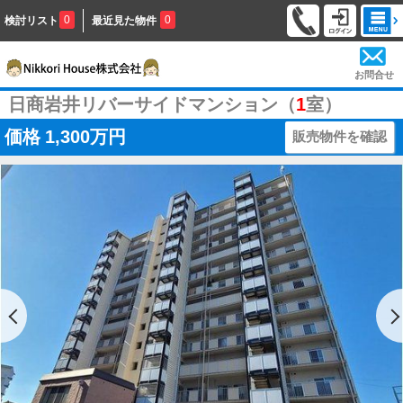
0
0
検討リスト
最近見た物件
お問合せ
日商岩井リバーサイドマンション（
1
室）
価格
1,300万円
販売物件を確認