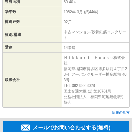
専有面積
80.40㎡
築年数
1982年 3月 (築44年)
棟総戸数
92戸
中古マンション/鉄骨鉄筋コンクリー
種別/構造
ト
階建
14階建
Ｎｉｋｋｏｒｉ Ｈｏｕｓｅ株式会
社
福岡県福岡市博多区博多駅前４丁目2
3-4 アーバンクルーザー博多駅前 40
取扱会社
3号
TEL:092-982-3028
国土交通大臣 (1) 第10781号
公益社団法人 福岡県宅地建物取引
協会
情報の見方
メールでお問い合わせする(無料)