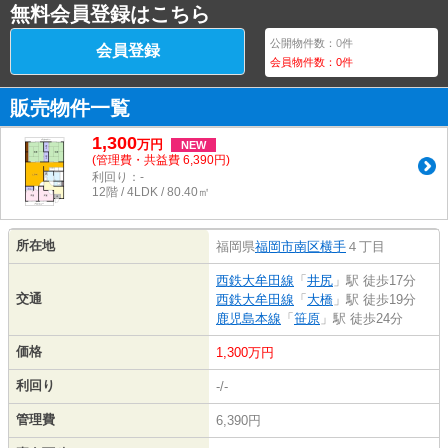
無料会員登録はこちら
公開物件数：
0
件
会員登録
会員物件数：
0
件
販売物件一覧
1,300
万
円
NEW
(管理費・共益費 6,390円)
利回り：-
12階 / 4LDK / 80.40㎡
所在地
福岡県
福岡市南区
横手
４丁目
西鉄大牟田線
「
井尻
」駅 徒歩17分
交通
西鉄大牟田線
「
大橋
」駅 徒歩19分
鹿児島本線
「
笹原
」駅 徒歩24分
価格
1,300万円
利回り
-/-
管理費
6,390円