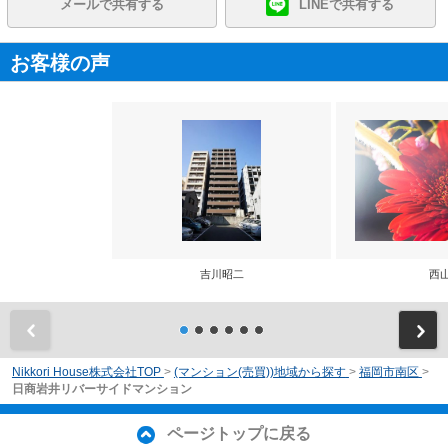
メールで共有する
LINEで共有する
お客様の声
吉川昭二
西
前
Nikkori House株式会社TOP
>
(マンション(売買))地域から探す
>
福岡市南区
>
日商岩井リバーサイドマンション
ページトップに戻る