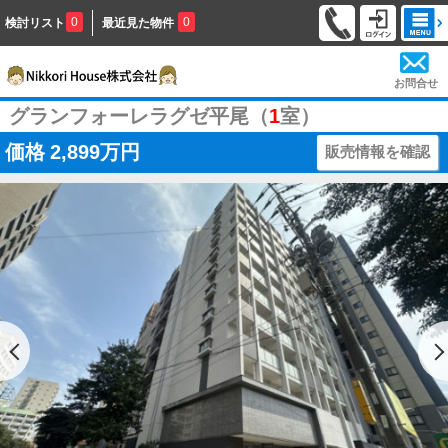
0
0
検討リスト
最近見た物件
お問合せ
グランフォーレラグゼ平尾（
1
室）
価格
2,899万円
販売情報を確認