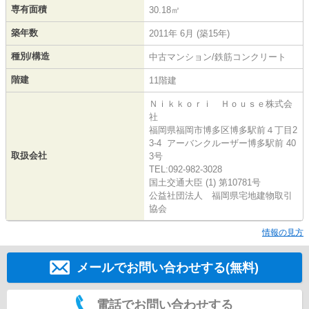
専有面積
30.18㎡
築年数
2011年 6月 (築15年)
種別/構造
中古マンション/鉄筋コンクリート
階建
11階建
Ｎｉｋｋｏｒｉ Ｈｏｕｓｅ株式会
社
福岡県福岡市博多区博多駅前４丁目2
3-4 アーバンクルーザー博多駅前 40
取扱会社
3号
TEL:092-982-3028
国土交通大臣 (1) 第10781号
公益社団法人 福岡県宅地建物取引
協会
情報の見方
メールでお問い合わせする(無料)
電話でお問い合わせする