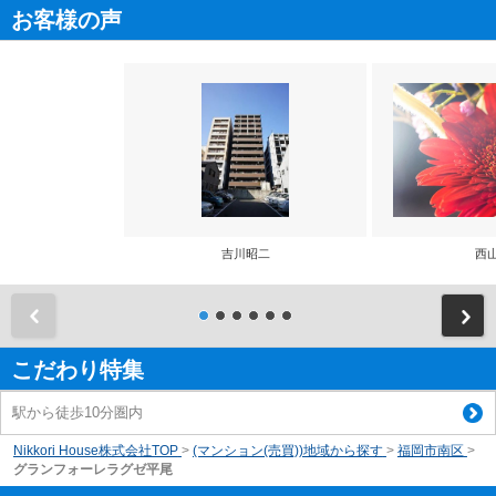
お客様の声
吉川昭二
西
前
こだわり特集
駅から徒歩10分圏内
Nikkori House株式会社TOP
>
(マンション(売買))地域から探す
>
福岡市南区
>
グランフォーレラグゼ平尾