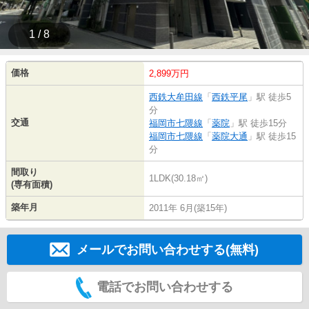
1 / 8
価格
2,899万円
西鉄大牟田線
「
西鉄平尾
」駅 徒歩5
分
交通
福岡市七隈線
「
薬院
」駅 徒歩15分
福岡市七隈線
「
薬院大通
」駅 徒歩15
分
間取り
1LDK(30.18㎡)
(専有面積)
築年月
2011年 6月(築15年)
メールでお問い合わせする(無料)
電話でお問い合わせする