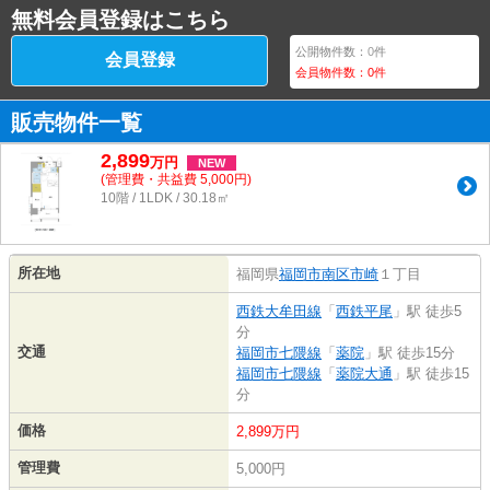
無料会員登録はこちら
公開物件数：
0
件
会員登録
会員物件数：
0
件
販売物件一覧
2,899
万
円
NEW
(管理費・共益費 5,000円)
10階 / 1LDK / 30.18㎡
所在地
福岡県
福岡市南区
市崎
１丁目
西鉄大牟田線
「
西鉄平尾
」駅 徒歩5
分
交通
福岡市七隈線
「
薬院
」駅 徒歩15分
福岡市七隈線
「
薬院大通
」駅 徒歩15
分
価格
2,899万円
管理費
5,000円