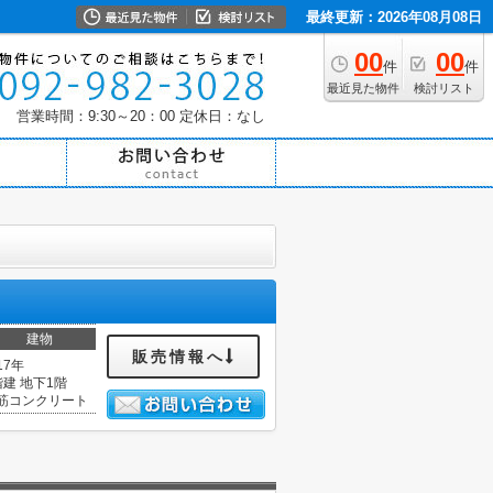
最終更新：2026年08月08日
00
00
件
件
最近見た物件
検討リスト
営業時間：9:30～20：00
定休日：なし
建物
販売情報へ
17年
階建 地下1階
筋コンクリート