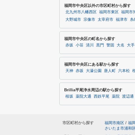
福岡市中央区以外の市区町村から探す
北九州市八幡西区
福岡市東区
福岡市
大野城市
宗像市
太宰府市
福津市
糸
福岡市中央区の町名から探す
赤坂
小笹
清川
黒門
警固
大名
大手
福岡市中央区にある駅から探す
天神
赤坂
大濠公園
唐人町
六本松
Brillia平尾浄水周辺の駅から探す
桜坂
薬院大通
西鉄平尾
薬院
渡辺通
市区町村から探す
福岡市南区
/
福
さいたま市浦和