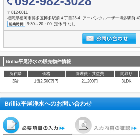
092-982-3028
〒812-0011
福岡県福岡市博多区博多駅前４丁目23-4 アーバンクルーザー博多駅前 4
9:30～20：00 定休日:なし
Brillia平尾浄水
の販売物件情報
所在階
価格
管理費・共益費
間取り
3階
1億2,500万円
21,200円
3LDK
Brillia平尾浄水
へのお問い合わせ