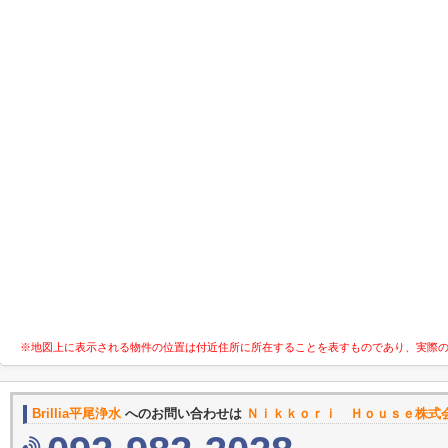
※地図上に表示される物件の位置は付近住所に所在することを表すものであり、実際
Brillia平尾浄水
へのお問い合わせは
Ｎｉｋｋｏｒｉ Ｈｏｕｓｅ株式