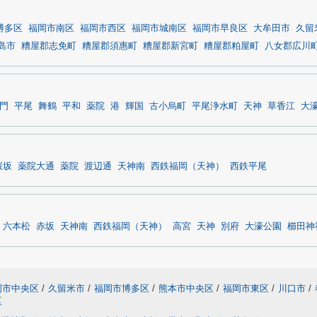
博多区
福岡市南区
福岡市西区
福岡市城南区
福岡市早良区
大牟田市
久留
島市
糟屋郡志免町
糟屋郡須惠町
糟屋郡新宮町
糟屋郡粕屋町
八女郡広川
門
平尾
舞鶴
平和
薬院
港
輝国
古小烏町
平尾浄水町
天神
草香江
大
桜坂
薬院大通
薬院
渡辺通
天神南
西鉄福岡（天神）
西鉄平尾
六本松
赤坂
天神南
西鉄福岡（天神）
高宮
天神
別府
大濠公園
櫛田神
岡市中央区
/
久留米市
/
福岡市博多区
/
熊本市中央区
/
福岡市東区
/
川口市
/
区