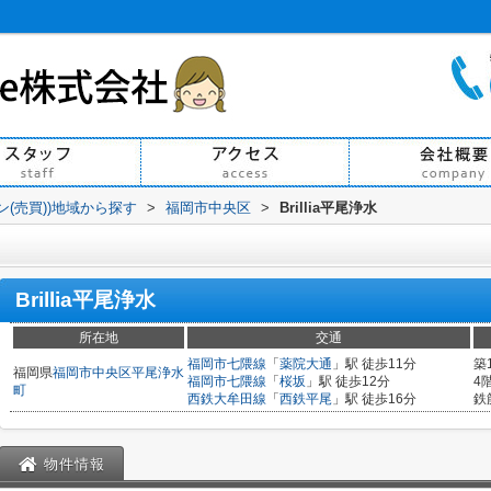
ン(売買))地域から探す
>
福岡市中央区
>
Brillia平尾浄水
Brillia平尾浄水
所在地
交通
福岡市七隈線
「
薬院大通
」駅 徒歩11分
築
福岡県
福岡市中央区
平尾浄水
福岡市七隈線
「
桜坂
」駅 徒歩12分
4
町
西鉄大牟田線
「
西鉄平尾
」駅 徒歩16分
鉄
物件情報