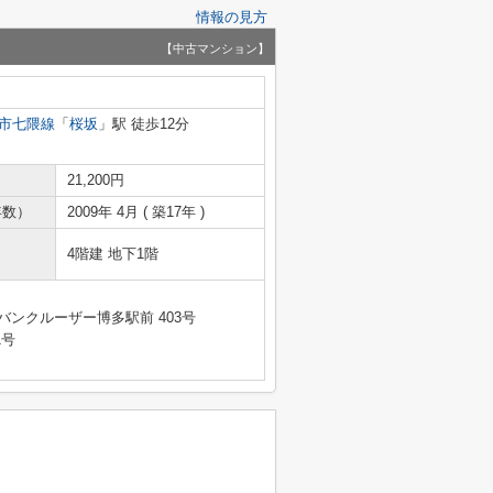
情報の見方
【中古マンション】
市七隈線
「
桜坂
」駅 徒歩12分
21,200円
年数）
2009年 4月 ( 築17年 )
4階建 地下1階
バンクルーザー博多駅前 403号
1号