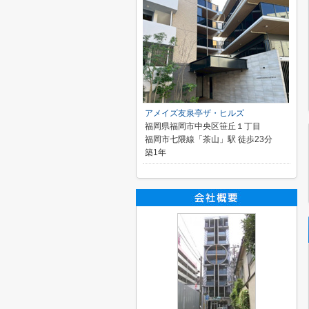
アメイズ友泉亭ザ・ヒルズ
福岡県福岡市中央区笹丘１丁目
福岡市七隈線「茶山」駅 徒歩23分
築1年