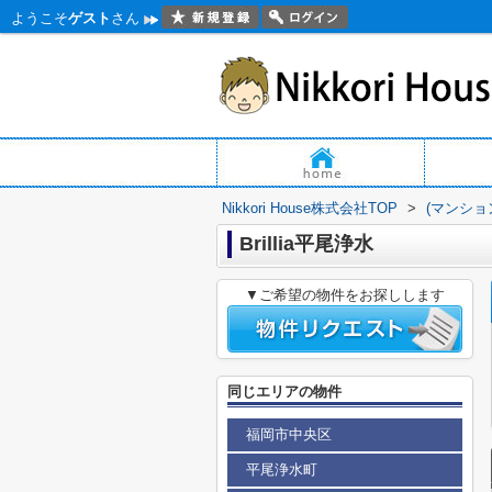
ようこそ
ゲスト
さん
Nikkori House株式会社TOP
>
(マンショ
Brillia平尾浄水
▼ご希望の物件をお探しします
同じエリアの物件
福岡市中央区
平尾浄水町