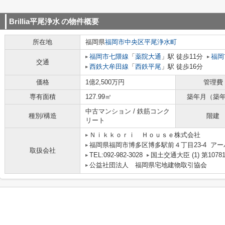
Brillia平尾浄水
の物件概要
所在地
福岡県
福岡市中央区
平尾浄水町
福岡市七隈線
「
薬院大通
」駅 徒歩11分
福岡
交通
西鉄大牟田線
「
西鉄平尾
」駅 徒歩16分
価格
1億2,500万円
管理費
専有面積
127.99㎡
築年月（築
中古マンション / 鉄筋コンク
種別/構造
階建
リート
Ｎｉｋｋｏｒｉ Ｈｏｕｓｅ株式会社
福岡県福岡市博多区博多駅前４丁目23-4 アー
取扱会社
TEL:092-982-3028
国土交通大臣 (1) 第1078
公益社団法人 福岡県宅地建物取引協会