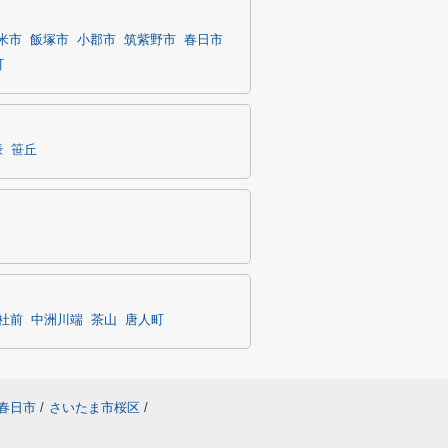
米市
飯塚市
小郡市
筑紫野市
春日市
町
濠
笹丘
社前
中洲川端
茶山
唐人町
春日市
/
さいたま市桜区
/