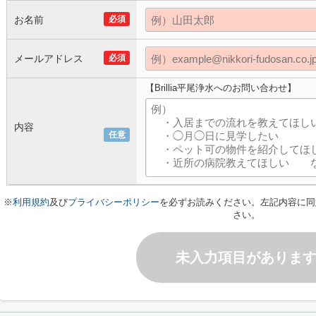
お名前
必須
メールアドレス
必須
【Brillia平尾浄水へのお問い合わせ】
内容
任意
※
利用規約
及び
プライバシーポリシー
を必ずお読みください。左記内容に同
さい。
未入力項目がありま