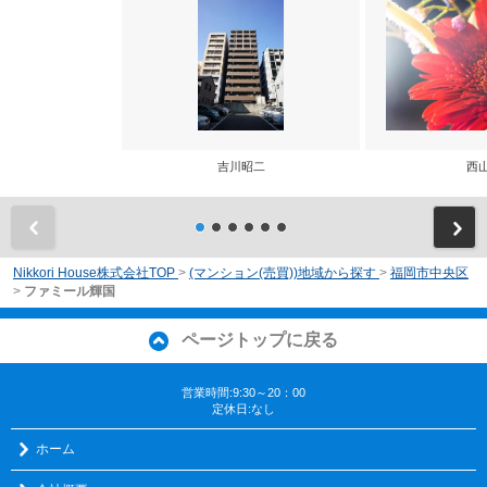
吉川昭二
西
前
Nikkori House株式会社TOP
>
(マンション(売買))地域から探す
>
福岡市中央区
>
ファミール輝国
ページトップに戻る
営業時間:9:30～20：00
定休日:なし
ホーム