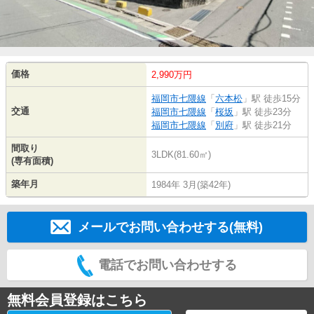
価格
2,990万円
福岡市七隈線
「
六本松
」駅 徒歩15分
交通
福岡市七隈線
「
桜坂
」駅 徒歩23分
福岡市七隈線
「
別府
」駅 徒歩21分
間取り
3LDK(81.60㎡)
(専有面積)
築年月
1984年 3月(築42年)
メールでお問い合わせする(無料)
電話でお問い合わせする
無料会員登録はこちら