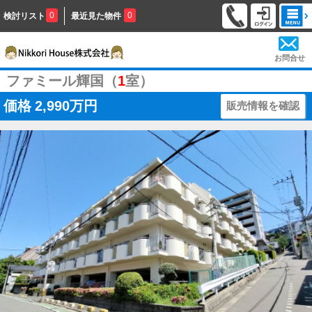
0
0
検討リスト
最近見た物件
お問合せ
ファミール輝国（
1
室）
価格
2,990万円
販売情報を確認