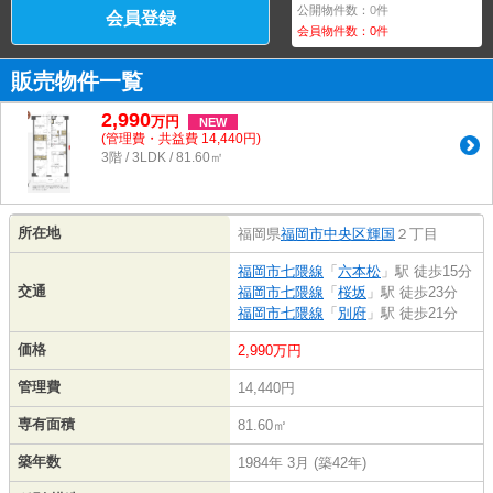
公開物件数：
0
件
会員登録
会員物件数：
0
件
販売物件一覧
2,990
万
円
NEW
(管理費・共益費 14,440円)
3階 / 3LDK / 81.60㎡
所在地
福岡県
福岡市中央区
輝国
２丁目
福岡市七隈線
「
六本松
」駅 徒歩15分
交通
福岡市七隈線
「
桜坂
」駅 徒歩23分
福岡市七隈線
「
別府
」駅 徒歩21分
価格
2,990万円
管理費
14,440円
専有面積
81.60㎡
築年数
1984年 3月 (築42年)