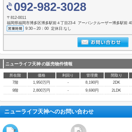
092-982-3028
〒812-0011
福岡県福岡市博多区博多駅前４丁目23-4 アーバンクルーザー博多駅前 4
9:30～20：00 定休日:なし
ニューライフ天神
の販売物件情報
所在階
価格
利回り
管理費
間取り
7階
1,950万円
-
8,190円
2DK
9階
2,800万円
-
9,690円
2LDK
ニューライフ天神
へのお問い合わせ