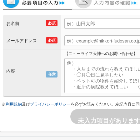
お名前
必須
メールアドレス
必須
【ニューライフ天神へのお問い合わせ】
内容
任意
※
利用規約
及び
プライバシーポリシー
を必ずお読みください。左記内容に同
さい。
未入力項目がありま