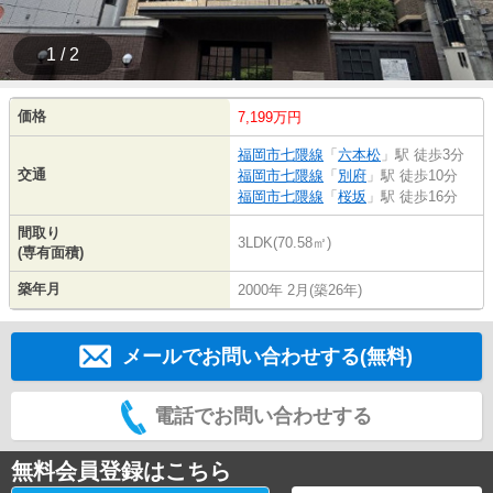
1 / 2
価格
7,199万円
福岡市七隈線
「
六本松
」駅 徒歩3分
交通
福岡市七隈線
「
別府
」駅 徒歩10分
福岡市七隈線
「
桜坂
」駅 徒歩16分
間取り
3LDK(70.58㎡)
(専有面積)
築年月
2000年 2月(築26年)
メールでお問い合わせする(無料)
電話でお問い合わせする
無料会員登録はこちら