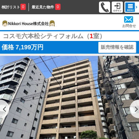
0
0
検討リスト
最近見た物件
お問合せ
コスモ六本松シティフォルム（
1
室）
価格
7,199万円
販売情報を確認