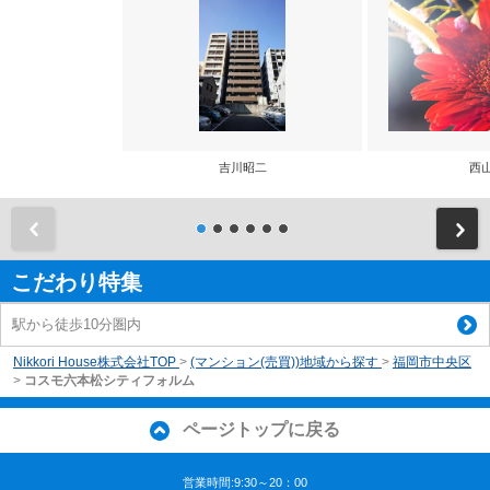
吉川昭二
西
前
こだわり特集
駅から徒歩10分圏内
Nikkori House株式会社TOP
>
(マンション(売買))地域から探す
>
福岡市中央区
>
コスモ六本松シティフォルム
ページトップに戻る
営業時間:9:30～20：00