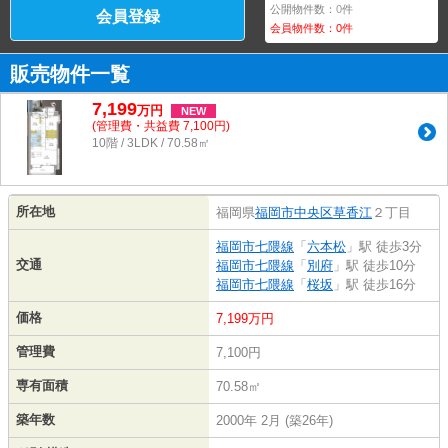
公開物件数：
0
件
会員登録
会員物件数：
0
件
販売物件一覧
7,199
万
円
NEW
(管理費・共益費 7,100円)
10階 / 3LDK / 70.58㎡
所在地
福岡県
福岡市中央区
草香江
２丁目
福岡市七隈線
「
六本松
」駅 徒歩3分
交通
福岡市七隈線
「
別府
」駅 徒歩10分
福岡市七隈線
「
桜坂
」駅 徒歩16分
価格
7,199万円
管理費
7,100円
専有面積
70.58㎡
築年数
2000年 2月 (築26年)