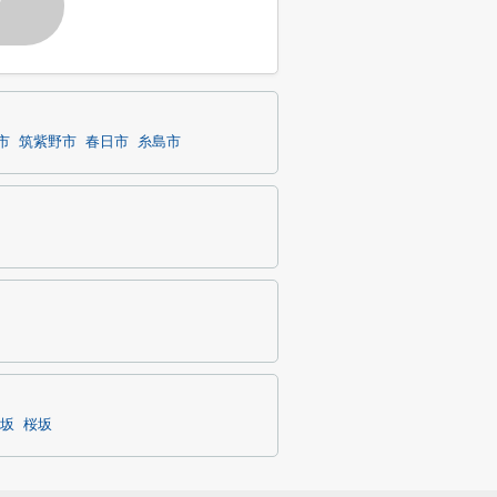
す
市
筑紫野市
春日市
糸島市
坂
桜坂