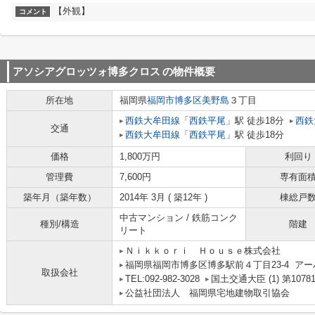
【外観】
コメント
アソシアグロッツォ博多クロス
の物件概要
所在地
福岡県
福岡市博多区
美野島
３丁目
西鉄大牟田線
「
西鉄平尾
」駅 徒歩18分
西鉄
交通
西鉄大牟田線
「
西鉄平尾
」駅 徒歩18分
価格
1,800万円
利回り
管理費
7,600円
専有面
築年月（築年数）
2014年 3月 ( 築12年 )
棟総戸
中古マンション / 鉄筋コンク
種別/構造
階建
リート
Ｎｉｋｋｏｒｉ Ｈｏｕｓｅ株式会社
福岡県福岡市博多区博多駅前４丁目23-4 アー
取扱会社
TEL:092-982-3028
国土交通大臣 (1) 第1078
公益社団法人 福岡県宅地建物取引協会