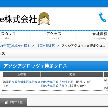
ン(売買))地域から探す
>
福岡市博多区
>
アソシアグロッツォ博多クロス
ロス
アソシアグロッツォ博多クロス
所在地
交通
築
福岡県
福岡市博多区
美野島
３
西鉄大牟田線
「
西鉄平尾
」駅 徒歩18分
1
丁目
西鉄大牟田線
「
高宮
」駅 徒歩19分
鉄
物件情報