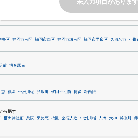
未入力項目がありま
中央区
福岡市南区
福岡市西区
福岡市城南区
福岡市早良区
久留米市
小郡
駅前
博多駅南
比恵
祇園
中洲川端
呉服町
櫛田神社前
博多
雑餉隈
から探す
下
櫛田神社前
薬院
東比恵
祇園
薬院大通
中洲川端
大橋
天神
呉服町
赤