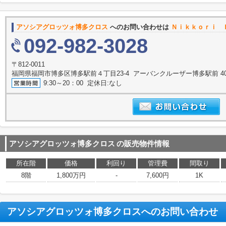
アソシアグロッツォ博多クロス
へのお問い合わせは
Ｎｉｋｋｏｒｉ 
092-982-3028
〒812-0011
福岡県福岡市博多区博多駅前４丁目23-4 アーバンクルーザー博多駅前 4
9:30～20：00 定休日:なし
アソシアグロッツォ博多クロス
の販売物件情報
所在階
価格
利回り
管理費
間取り
8階
1,800万円
-
7,600円
1K
アソシアグロッツォ博多クロス
へのお問い合わせ