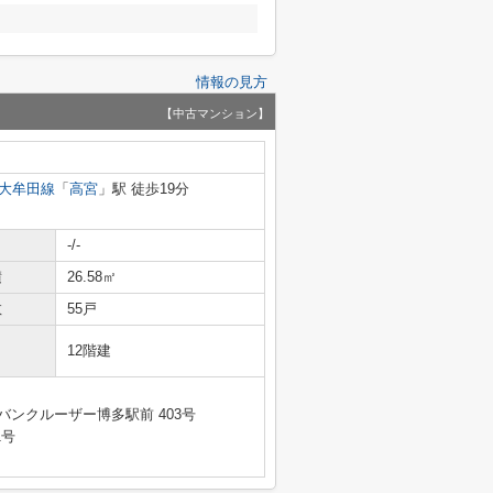
情報の見方
【中古マンション】
大牟田線
「
高宮
」駅 徒歩19分
-/-
積
26.58㎡
数
55戸
12階建
バンクルーザー博多駅前 403号
1号