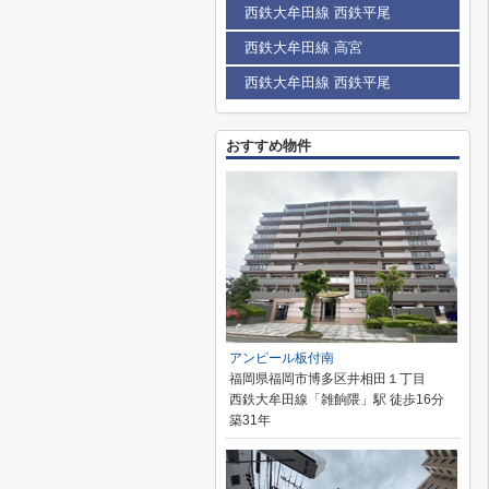
西鉄大牟田線 西鉄平尾
西鉄大牟田線 高宮
西鉄大牟田線 西鉄平尾
おすすめ物件
アンピール板付南
福岡県福岡市博多区井相田１丁目
西鉄大牟田線「雑餉隈」駅 徒歩16分
築31年