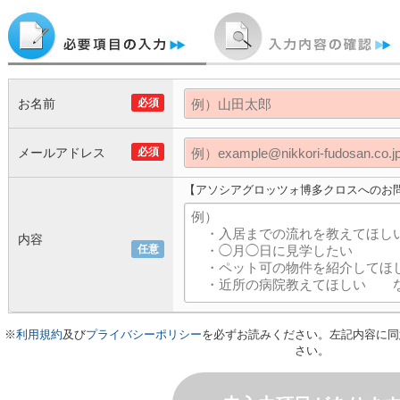
お名前
必須
メールアドレス
必須
【アソシアグロッツォ博多クロスへのお
内容
任意
※
利用規約
及び
プライバシーポリシー
を必ずお読みください。左記内容に同
さい。