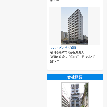
築30年
ネストピア博多祇園
福岡県福岡市博多区店屋町
福岡市箱崎線「呉服町」駅 徒歩4分
築12年