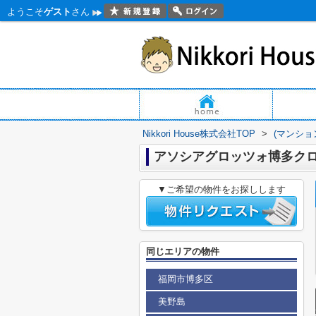
ようこそ
ゲスト
さん
Nikkori House株式会社TOP
>
(マンショ
アソシアグロッツォ博多ク
▼ご希望の物件をお探しします
同じエリアの物件
福岡市博多区
美野島