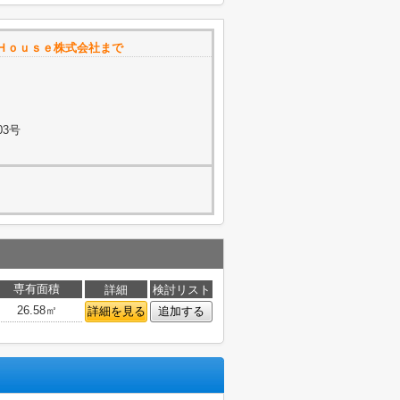
Ｈｏｕｓｅ株式会社まで
03号
専有面積
詳細
検討リスト
26.58㎡
詳細を見る
追加する