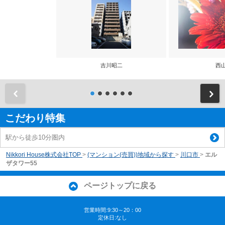
吉川昭二
西
前
こだわり特集
駅から徒歩10分圏内
Nikkori House株式会社TOP
>
(マンション(売買))地域から探す
>
川口市
>
エル
ザタワー55
ページトップに戻る
営業時間:9:30～20：00
定休日:なし