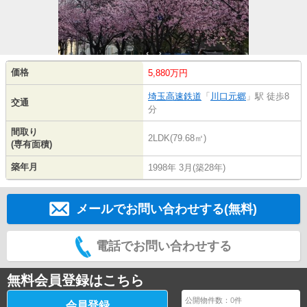
価格
5,880万円
埼玉高速鉄道
「
川口元郷
」駅 徒歩8
交通
分
間取り
2LDK(79.68㎡)
(専有面積)
築年月
1998年 3月(築28年)
メールでお問い合わせする(無料)
電話でお問い合わせする
無料会員登録はこちら
公開物件数：
0
件
会員登録