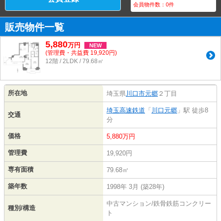
会員物件数：
0
件
販売物件一覧
5,880
万
円
NEW
(管理費・共益費 19,920円)
12階 / 2LDK / 79.68㎡
所在地
埼玉県
川口市
元郷
２丁目
埼玉高速鉄道
「
川口元郷
」駅 徒歩8
交通
分
価格
5,880万円
管理費
19,920円
専有面積
79.68㎡
築年数
1998年 3月 (築28年)
中古マンション/鉄骨鉄筋コンクリー
種別/構造
ト