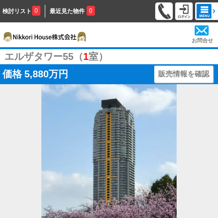
0
0
検討リスト
最近見た物件
お問合せ
エルザタワー55（
1
室）
価格
5,880万円
販売情報を確認