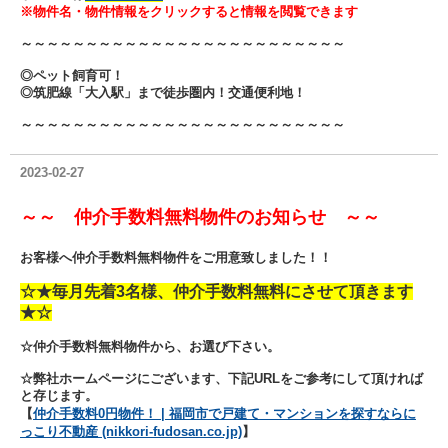
※物件名・物件情報をクリックすると情報を閲覧できます
～～～～～～～～～～～～～～～～～～～～～～～～～
◎ペット飼育可！
◎筑肥線「大入駅」まで徒歩圏内！交通便利地！
～～～～～～～～～～～～～～～～～～～～～～～～～
2023-02-27
～～ 仲介手数料無料物件のお知らせ ～～
お客様へ仲介手数料無料物件をご用意致しました！！
☆★毎月先着3名様、仲介手数料無料にさせて頂きます
★☆
☆仲介手数料無料物件から、お選び下さい。
☆弊社ホームページにございます、下記URLをご参考にして頂ければ
と存じます。
【
仲介手数料0円物件！ | 福岡市で戸建て・マンションを探すならに
っこり不動産 (nikkori-fudosan.co.jp)
】