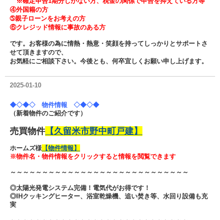
※確定申告1期分しかない方、税金の関係で申告を抑えている方等
④外国籍の方
➄親子ローンをお考えの方
⑥クレジッド情報に事故のある方
です。
お客様の為に情熱・熱意・笑顔を持ってしっかりとサポートさ
せて頂きますので、
お気軽にご相談下さい。今後とも、何卒宜しくお願い申し上げます。
2025-01-10
◆◇◆◇ 物件情報 ◇◆◇◆
（新着物件のご紹介です）
売買物件
【久留米市野中町戸建】
ホームズ様
【物件情報】
※物件名・物件情報をクリックすると情報を閲覧できます
～～～～～～～～～～～～～～～～～～～～～～～～～～～～
◎太陽光発電システム完備！電気代がお得です！
◎IHクッキングヒーター、浴室乾燥機、追い焚き等、水回り設備も充
実