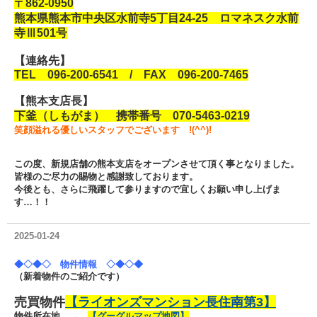
〒862-0950
熊本県熊本市中央区水前寺5丁目24-25 ロマネスク水前
寺Ⅲ501号
【連絡先】
TEL 096-200-6541 / FAX 096-200-7465
【熊本支店長】
下釜（しもがま） 携帯番号 070-5463-0219
笑顔溢れる優しいスタッフでございます !(^^)!
この度、新規店舗の熊本支店をオープンさせて頂く事となりました。
皆様のご尽力の賜物と感謝致しております。
今後とも、さらに飛躍して参りますので宜しくお願い申し上げま
す…！！
2025-01-24
◆◇◆◇ 物件情報 ◇◆◇◆
（新着物件のご紹介です）
売買物件
【ライオンズマンション長住南第3】
物件所在地 →
【グーグルマップ地図】