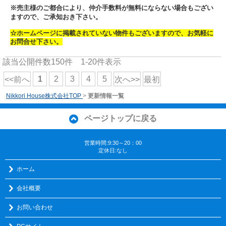
※売主様のご都合により、仲介手数料が無料にならない場合もござい
ますので、
ご承知おき下さい。
☆ホームページに掲載されていない物件もございますので、お気軽に
お問合せ下さい。
該当公開件数
150
件
1-20
件表示
1
2
3
4
5
<<前へ
次へ>>
最初
Nikkori House株式会社TOP
>
更新情報一覧
ページトップに戻る
営業時間:9:30～20：00
定休日:なし
ホーム
会社概要
お問い合わせ