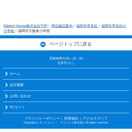
Nikkori House株式会社TOP
>
周辺施設案内
>
福岡市早良区
>
福岡市早良区の
小学校
>
福岡市立飯倉小学校
ページトップに戻る
営業時間:9:30～20：00
定休日:なし
ホーム
会社概要
お問い合わせ
PCサイト
プライバシーポリシー
利用規約
｜アクセスマップ
｜
Copyright(c) Ｎｉｋｋｏｒｉ Ｈｏｕｓｅ株式会社 All rights reserved.